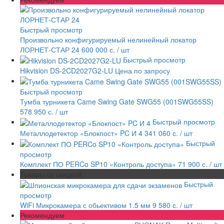
Быстрый просмотр
Произвольно конфигурируемый нелинейный локатор
ЛОРНЕТ-СТАР 24
600 000 с.
/ шт
Быстрый просмотр
Hikvision DS-2CD2027G2-LU
Цена по запросу
Быстрый просмотр
Тумба турникета Came Swing Gate SWG55 (001SWG55SS)
578 950 с.
/ шт
Быстрый просмотр
Металлодетектор «Блокпост» PC И 4
341 060 с.
/ шт
Быстрый
просмотр
Комплект ПО PERCo SP10 «Контроль доступа»
71 900 с.
/ шт
Товары со скидкой
Быстрый
просмотр
WiFi Микрокамера с обьективом 1.5 мм
9 580 с.
/ шт
Рекомендуем