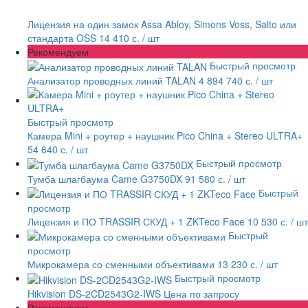
Лицензия на один замок Assa Abloy, Simons Voss, Salto или
стандарта OSS
14 410 с.
/ шт
Рекомендуем
Быстрый просмотр
Анализатор проводных линий TALAN
4 894 740 с.
/ шт
Быстрый просмотр
Камера Mini + роутер + наушник Pico China + Stereo ULTRA+
54 640 с.
/ шт
Быстрый просмотр
Тумба шлагбаума Came G3750DX
91 580 с.
/ шт
Быстрый
просмотр
Лицензия и ПО TRASSIR СКУД + 1 ZKTeco Face
10 530 с.
/ шт
Быстрый
просмотр
Микрокамера со сменными объективами
13 230 с.
/ шт
Быстрый просмотр
Hikvision DS-2CD2543G2-IWS
Цена по запросу
Рекомендуем