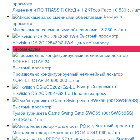
просмотр
Лицензия и ПО TRASSIR СКУД + 1 ZKTeco Face
10 530 с.
/ шт
Быстрый
просмотр
Микрокамера со сменными объективами
13 230 с.
/ шт
Быстрый просмотр
Hikvision DS-2CD2543G2-IWS
Цена по запросу
Рекомендуем
Быстрый просмотр
Произвольно конфигурируемый нелинейный локатор
ЛОРНЕТ-СТАР 24
600 000 с.
/ шт
Быстрый просмотр
Hikvision DS-2CD2027G2-LU
Цена по запросу
Быстрый просмотр
Тумба турникета Came Swing Gate SWG55 (001SWG55SS)
578 950 с.
/ шт
Быстрый просмотр
Металлодетектор «Блокпост» PC И 4
341 060 с.
/ шт
Быстрый