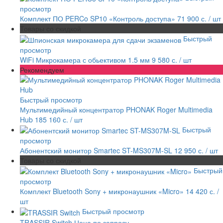
просмотр
Комплект ПО PERCo SP10 «Контроль доступа»
71 900 с.
/ шт
Товары со скидкой
Быстрый
просмотр
WiFi Микрокамера с обьективом 1.5 мм
9 580 с.
/ шт
Рекомендуем
Быстрый просмотр
Мультимедийный концентратор PHONAK Roger Multimedia
Hub
185 160 с.
/ шт
Быстрый
просмотр
Абонентский монитор Smartec ST-MS307M-SL
12 950 с.
/ шт
Товары со скидкой
Быстрый
просмотр
Комплект Bluetooth Sony + микронаушник «Micro»
14 420 с.
/
шт
Быстрый просмотр
TRASSIR Switch
Цена по запросу