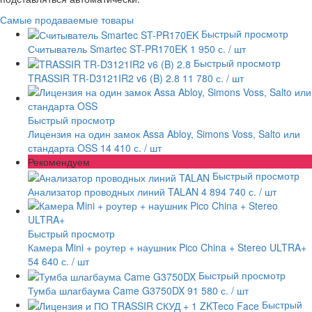
Самые продаваемые товары
Быстрый просмотр
Считыватель Smartec ST-PR170EK
1 950 с.
/ шт
Быстрый просмотр
TRASSIR TR-D3121IR2 v6 (B) 2.8
11 780 с.
/ шт
Быстрый просмотр
Лицензия на один замок Assa Abloy, Simons Voss, Salto или
стандарта OSS
14 410 с.
/ шт
Рекомендуем
Быстрый просмотр
Анализатор проводных линий TALAN
4 894 740 с.
/ шт
Быстрый просмотр
Камера Mini + роутер + наушник Pico China + Stereo ULTRA+
54 640 с.
/ шт
Быстрый просмотр
Тумба шлагбаума Came G3750DX
91 580 с.
/ шт
Быстрый