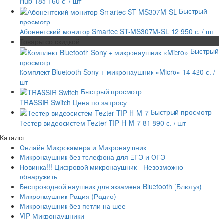
Hub
185 160 с.
/ шт
Быстрый
просмотр
Абонентский монитор Smartec ST-MS307M-SL
12 950 с.
/ шт
Товары со скидкой
Быстрый
просмотр
Комплект Bluetooth Sony + микронаушник «Micro»
14 420 с.
/
шт
Быстрый просмотр
TRASSIR Switch
Цена по запросу
Быстрый просмотр
Тестер видеосистем Tezter TIP-H-M-7
81 890 с.
/ шт
Каталог
Онлайн Микрокамера и Микронаушник
Микронаушник без телефона для ЕГЭ и ОГЭ
Новинка!!! Цифровой микронаушник - Невозможно
обнаружить
Беспроводной наушник для экзамена Bluetooth (Блютуз)
Микронаушник Рация (Радио)
Микронаушник без петли на шее
VIP Микронаушники