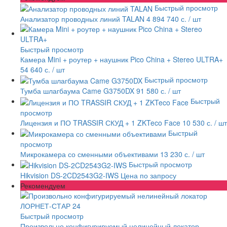
Быстрый просмотр
Анализатор проводных линий TALAN
4 894 740 с.
/ шт
Быстрый просмотр
Камера Mini + роутер + наушник Pico China + Stereo ULTRA+
54 640 с.
/ шт
Быстрый просмотр
Тумба шлагбаума Came G3750DX
91 580 с.
/ шт
Быстрый
просмотр
Лицензия и ПО TRASSIR СКУД + 1 ZKTeco Face
10 530 с.
/ шт
Быстрый
просмотр
Микрокамера со сменными объективами
13 230 с.
/ шт
Быстрый просмотр
Hikvision DS-2CD2543G2-IWS
Цена по запросу
Рекомендуем
Быстрый просмотр
Произвольно конфигурируемый нелинейный локатор