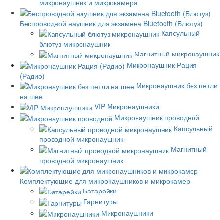
микронаушник и микрокамера
Беспроводной наушник для экзамена Bluetooth (Блютуз)
Капсульный
блютуз микронаушник
Магнитный микронаушник
Микронаушник Рация
(Радио)
Микронаушник без петли
на шее
VIP Микронаушники
Микронаушник проводной
Капсульный
проводной микронаушник
Магнитный
проводной микронаушник
Комплектующие для микронаушников и микрокамер
Батарейки
Гарнитуры
Микронаушники