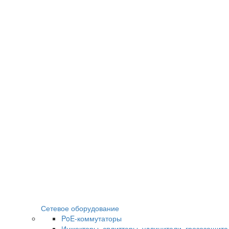
Сетевое оборудование
PoE-коммутаторы
Инжекторы, сплиттеры, удлинители, грозозащита