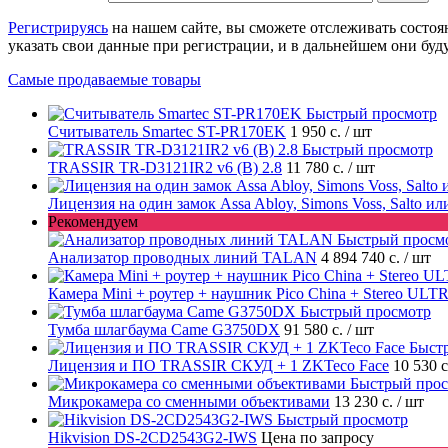
Регистрируясь
на нашем сайте, вы сможете отслеживать состоя
указать свои данные при регистрации, и в дальнейшем они буд
Самые продаваемые товары
Быстрый просмотр
Считыватель Smartec ST-PR170EK
1 950 с.
/ шт
Быстрый просмотр
TRASSIR TR-D3121IR2 v6 (B) 2.8
11 780 с.
/ шт
Лицензия на один замок Assa Abloy, Simons Voss, Salto и
Рекомендуем
Быстрый просм
Анализатор проводных линий TALAN
4 894 740 с.
/ шт
Камера Mini + роутер + наушник Pico China + Stereo ULT
Быстрый просмотр
Тумба шлагбаума Came G3750DX
91 580 с.
/ шт
Быст
Лицензия и ПО TRASSIR СКУД + 1 ZKTeco Face
10 530 
Быстрый про
Микрокамера со сменными объективами
13 230 с.
/ шт
Быстрый просмотр
Hikvision DS-2CD2543G2-IWS
Цена по запросу