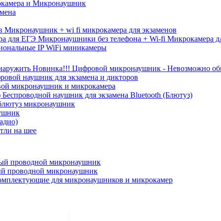
камера и Микронаушник
амена
Микронаушник + wi fi микрокамера для экзаменов
Микронаушники без телефона + Wi-fi Микрокамера д
иональные IP WiFi миникамеры
Новинка!!! Цифровой микронаушник - Невозможно о
ровой наушник для экзамена и дикторов
ой микронаушник и микрокамера
Беспроводной наушник для экзамена Bluetooth (Блютуз)
блютуз микронаушник
ушник
адио)
тли на шее
ый проводной микронаушник
й проводной микронаушник
омплектующие для микронаушников и микрокамер