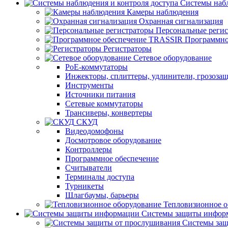
Системы набл
Камеры наблюдения
Охранная сигнализация
Персональные реги
Программно
Регистраторы
Сетевое оборудование
PoE-коммутаторы
Инжекторы, сплиттеры, удлинители, грозоза
Инструменты
Источники питания
Сетевые коммутаторы
Трансиверы, конвертеры
СКУД
Видеодомофоны
Досмотровое оборудование
Контроллеры
Программное обеспечение
Считыватели
Терминалы доступа
Турникеты
Шлагбаумы, барьеры
Тепловизионное о
Системы защиты инфор
Системы защ