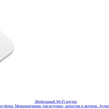
Мобильный Wi-Fi роутер
Микронаушник для ведущих, артистов и актеров. Ауди