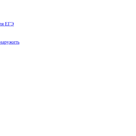
ля ЕГЭ
бнаружить