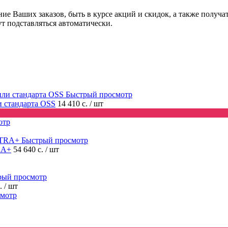
ние Ваших заказов, быть в курсе акций и скидок, а также полу
ут подставляться автоматически.
Быстрый просмотр
ли стандарта OSS
14 410 с.
/ шт
отр
Быстрый просмотр
RA+
54 640 с.
/ шт
рый просмотр
с.
/ шт
смотр