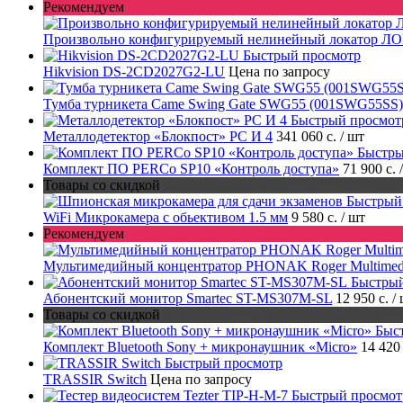
Рекомендуем
Произвольно конфигурируемый нелинейный локатор Л
Быстрый просмотр
Hikvision DS-2CD2027G2-LU
Цена по запросу
Тумба турникета Came Swing Gate SWG55 (001SWG55SS)
Быстрый просмот
Металлодетектор «Блокпост» PC И 4
341 060 с.
/ шт
Быстры
Комплект ПО PERCo SP10 «Контроль доступа»
71 900 с.
Товары со скидкой
Быстрый
WiFi Микрокамера с обьективом 1.5 мм
9 580 с.
/ шт
Рекомендуем
Мультимедийный концентратор PHONAK Roger Multimed
Быстрый
Абонентский монитор Smartec ST-MS307M-SL
12 950 с.
/
Товары со скидкой
Быс
Комплект Bluetooth Sony + микронаушник «Micro»
14 420
Быстрый просмотр
TRASSIR Switch
Цена по запросу
Быстрый просмот