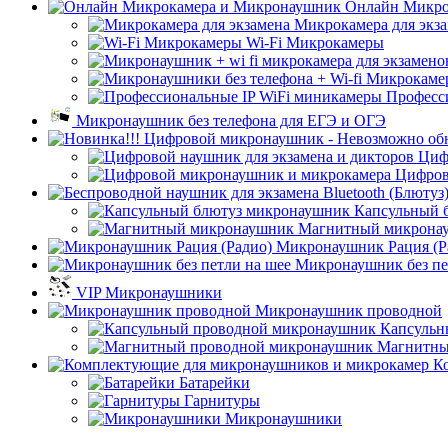
Онлайн Микро
Микрокамера для экз
Wi-Fi Микрокамеры
Професс
Микронаушник без телефона для ЕГЭ и ОГЭ
Циф
Цифров
Капсульный 
Магнитный микрона
Микронаушник Рация (Р
Микронаушник без пе
VIP Микронаушники
Микронаушник проводной
Капсульн
Магнитны
К
Батарейки
Гарнитуры
Микронаушники