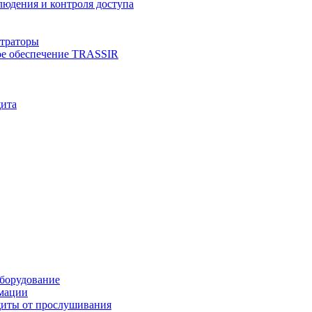
юдения и контроля доступа
страторы
е обеспечение TRASSIR
щита
борудование
мации
иты от прослушивания