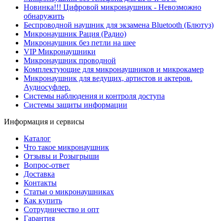
Новинка!!! Цифровой микронаушник - Невозможно
обнаружить
Беспроводной наушник для экзамена Bluetooth (Блютуз)
Микронаушник Рация (Радио)
Микронаушник без петли на шее
VIP Микронаушники
Микронаушник проводной
Комплектующие для микронаушников и микрокамер
Микронаушник для ведущих, артистов и актеров.
Аудиосуфлер.
Системы наблюдения и контроля доступа
Системы защиты информации
Информация и сервисы
Каталог
Что такое микронаушник
Отзывы и Розыгрыши
Вопрос-ответ
Доставка
Контакты
Статьи о микронаушниках
Как купить
Сотрудничество и опт
Гарантия