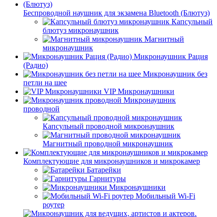
Беспроводной наушник для экзамена Bluetooth (Блютуз)
Капсульный
блютуз микронаушник
Магнитный
микронаушник
Микронаушник Рация
(Радио)
Микронаушник без
петли на шее
VIP Микронаушники
Микронаушник
проводной
Капсульный проводной микронаушник
Магнитный проводной микронаушник
Комплектующие для микронаушников и микрокамер
Батарейки
Гарнитуры
Микронаушники
Мобильный Wi-Fi
роутер