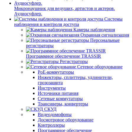
Микронаушник для ведущих, артистов и актеров.
Аудиосуфлер.
Системы
наблюдения и контроля доступа
Камеры наблюдения
Охранная сигнализация
Персональные
регистраторы
Программное обеспечение TRASSIR
Регистраторы
Сетевое оборудование
PoE-коммутаторы
Инжекторы, сплиттеры, удлинители,
грозозащита
Инструменты
Источники питания
Сетевые коммутаторы
Трансиверы, конвертеры
СКУД
Видеодомофоны
Досмотровое оборудование
Контроллеры
Программное обеспечение