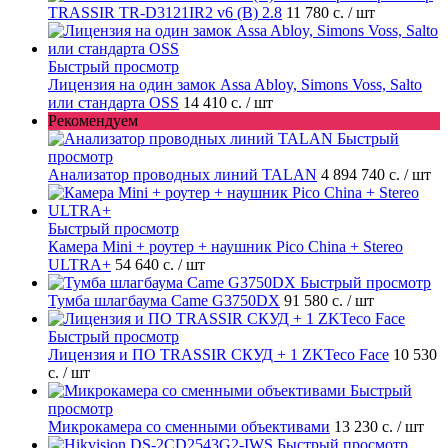
TRASSIR TR-D3121IR2 v6 (B) 2.8
11 780 с.
/ шт
Быстрый просмотр
Лицензия на один замок Assa Abloy, Simons Voss, Salto
или стандарта OSS
14 410 с.
/ шт
Рекомендуем
Быстрый
просмотр
Анализатор проводных линий TALAN
4 894 740 с.
/ шт
Быстрый просмотр
Камера Mini + роутер + наушник Pico China + Stereo
ULTRA+
54 640 с.
/ шт
Быстрый просмотр
Тумба шлагбаума Came G3750DX
91 580 с.
/ шт
Быстрый просмотр
Лицензия и ПО TRASSIR СКУД + 1 ZKTeco Face
10 530
с.
/ шт
Быстрый
просмотр
Микрокамера со сменными объективами
13 230 с.
/ шт
Быстрый просмотр