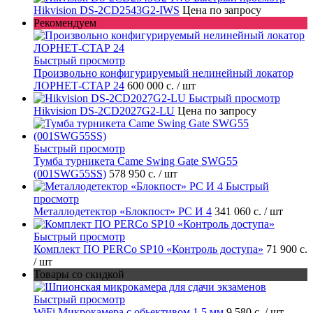
Hikvision DS-2CD2543G2-IWS
Цена по запросу
Рекомендуем
Быстрый просмотр
Произвольно конфигурируемый нелинейный локатор
ЛОРНЕТ-СТАР 24
600 000 с.
/ шт
Быстрый просмотр
Hikvision DS-2CD2027G2-LU
Цена по запросу
Быстрый просмотр
Тумба турникета Came Swing Gate SWG55
(001SWG55SS)
578 950 с.
/ шт
Быстрый
просмотр
Металлодетектор «Блокпост» PC И 4
341 060 с.
/ шт
Быстрый просмотр
Комплект ПО PERCo SP10 «Контроль доступа»
71 900 с.
/ шт
Товары со скидкой
Быстрый просмотр
WiFi Микрокамера с обьективом 1.5 мм
9 580 с.
/ шт