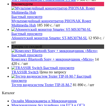
Рекомендуем
Быстрый просмотр
Мультимедийный концентратор PHONAK Roger
Multimedia Hub
185 160 с.
/ шт
Быстрый просмотр
Абонентский монитор Smartec ST-MS307M-SL
12 950 с.
/
шт
Товары со скидкой
Быстрый просмотр
Комплект Bluetooth Sony + микронаушник «Micro»
14
420 с.
/ шт
Быстрый просмотр
TRASSIR Switch
Цена по запросу
Быстрый
просмотр
Тестер видеосистем Tezter TIP-H-M-7
81 890 с.
/ шт
Каталог
Онлайн Микрокамера и Микронаушник
Микронаушник без телефона для ЕГЭ и ОГЭ