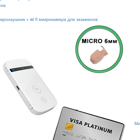
ена
кронаушник + wi fi микрокамера для экзаменов
Ми