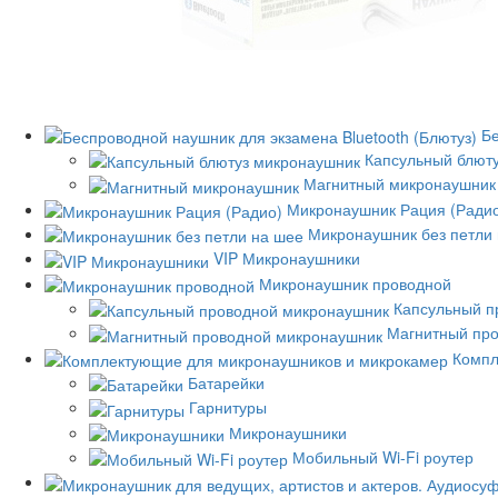
Бе
Капсульный блют
Магнитный микронаушник
Микронаушник Рация (Ради
Микронаушник без петли
VIP Микронаушники
Микронаушник проводной
Капсульный п
Магнитный пр
Компл
Батарейки
Гарнитуры
Микронаушники
Мобильный Wi-Fi роутер