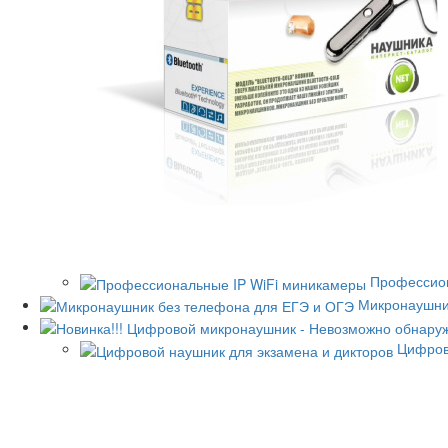
Профессион
Микронаушни
Цифров