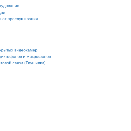
рудование
ции
 от прослушивания
крытых видеокамер
диктофонов и микрофонов
товой связи (Глушилки)