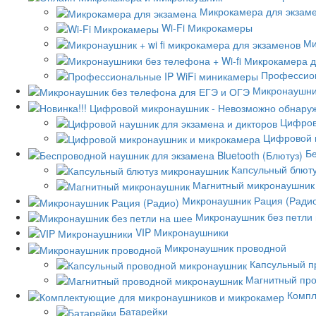
Микрокамера для экзам
Wi-Fi Микрокамеры
Ми
Профессион
Микронаушни
Цифров
Цифровой 
Бе
Капсульный блют
Магнитный микронаушник
Микронаушник Рация (Ради
Микронаушник без петли
VIP Микронаушники
Микронаушник проводной
Капсульный п
Магнитный пр
Компл
Батарейки