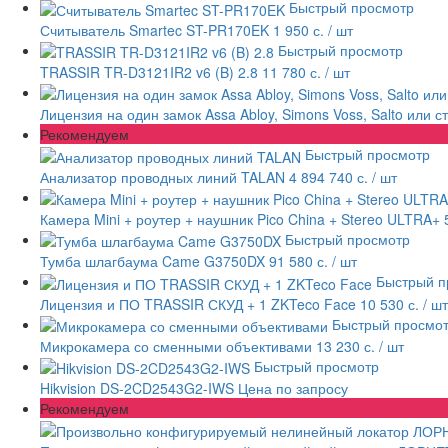
Быстрый просмотр
Считыватель Smartec ST-PR170EK
1 950 с.
/ шт
Быстрый просмотр
TRASSIR TR-D3121IR2 v6 (B) 2.8
11 780 с.
/ шт
Лицензия на один замок Assa Abloy, Simons Voss, Salto или 
Рекомендуем
Быстрый просмотр
Анализатор проводных линий TALAN
4 894 740 с.
/ шт
Камера Mini + роутер + наушник Pico China + Stereo ULTRA+
Быстрый просмотр
Тумба шлагбаума Came G3750DX
91 580 с.
/ шт
Быстрый п
Лицензия и ПО TRASSIR СКУД + 1 ZKTeco Face
10 530 с.
/ шт
Быстрый просмо
Микрокамера со сменными объективами
13 230 с.
/ шт
Быстрый просмотр
Hikvision DS-2CD2543G2-IWS
Цена по запросу
Рекомендуем