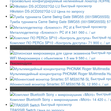
Произвольно конфигурируемый нелинейный локатор ЛОРНЕ
Быстрый просмотр
Hikvision DS-2CD2027G2-LU
Цена по запросу
Тумба турникета Came Swing Gate SWG55 (001SWG55SS)
57
Быстрый просмотр
Металлодетектор «Блокпост» PC И 4
341 060 с.
/ шт
Быстрый п
Комплект ПО PERCo SP10 «Контроль доступа»
71 900 с.
/ шт
Товары со скидкой
Быстрый пр
WiFi Микрокамера с обьективом 1.5 мм
9 580 с.
/ шт
Рекомендуем
Мультимедийный концентратор PHONAK Roger Multimedia H
Быстрый пр
Абонентский монитор Smartec ST-MS307M-SL
12 950 с.
/ шт
Товары со скидкой
Быстрый
Комплект Bluetooth Sony + микронаушник «Micro»
14 420 с.
/
Быстрый просмотр
TRASSIR Switch
Цена по запросу