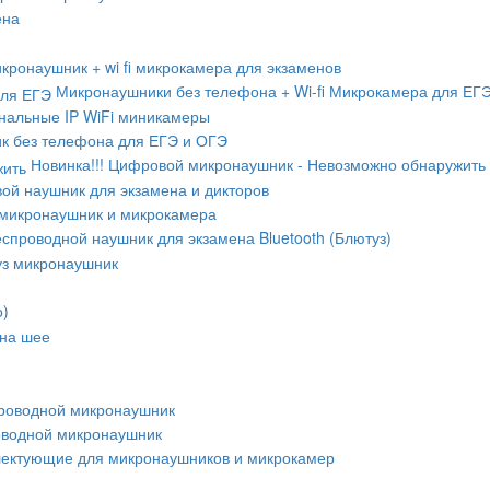
ена
кронаушник + wi fi микрокамера для экзаменов
Микронаушники без телефона + Wi-fi Микрокамера для ЕГ
альные IP WiFi миникамеры
к без телефона для ЕГЭ и ОГЭ
Новинка!!! Цифровой микронаушник - Невозможно обнаружить
ой наушник для экзамена и дикторов
микронаушник и микрокамера
спроводной наушник для экзамена Bluetooth (Блютуз)
уз микронаушник
о)
 на шее
роводной микронаушник
оводной микронаушник
ектующие для микронаушников и микрокамер