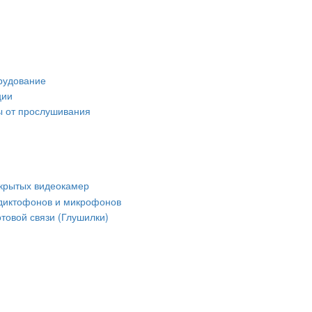
рудование
ции
 от прослушивания
крытых видеокамер
диктофонов и микрофонов
товой связи (Глушилки)