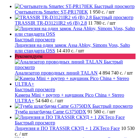
Быстрый просмотр
Считыватель Smartec ST-PR170EK
1 950 с.
/ шт
Быстрый просмотр
TRASSIR TR-D3121IR2 v6 (B) 2.8
11 780 с.
/ шт
Быстрый просмотр
Лицензия на один замок Assa Abloy, Simons Voss, Salto
или стандарта OSS
14 410 с.
/ шт
Рекомендуем
Быстрый
просмотр
Анализатор проводных линий TALAN
4 894 740 с.
/ шт
Быстрый просмотр
Камера Mini + роутер + наушник Pico China + Stereo
ULTRA+
54 640 с.
/ шт
Быстрый просмотр
Тумба шлагбаума Came G3750DX
91 580 с.
/ шт
Быстрый просмотр
Лицензия и ПО TRASSIR СКУД + 1 ZKTeco Face
10 530
с.
/ шт