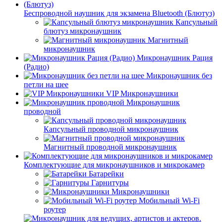
Беспроводной наушник для экзамена Bluetooth (Блютуз)
Капсульный
блютуз микронаушник
Магнитный
микронаушник
Микронаушник Рация
(Радио)
Микронаушник без
петли на шее
VIP Микронаушники
Микронаушник
проводной
Капсульный проводной микронаушник
Магнитный проводной микронаушник
Комплектующие для микронаушников и микрокамер
Батарейки
Гарнитуры
Микронаушники
Мобильный Wi-Fi
роутер