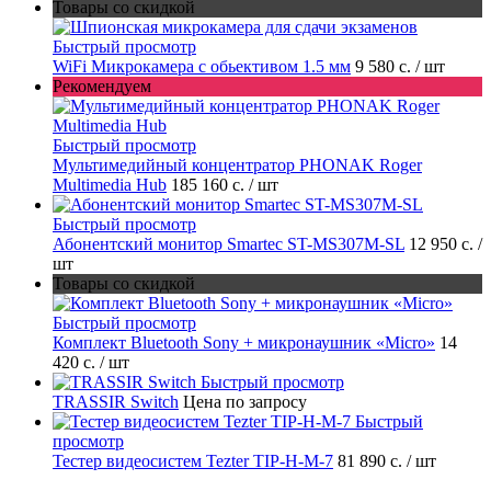
Товары со скидкой
Быстрый просмотр
WiFi Микрокамера с обьективом 1.5 мм
9 580 с.
/ шт
Рекомендуем
Быстрый просмотр
Мультимедийный концентратор PHONAK Roger
Multimedia Hub
185 160 с.
/ шт
Быстрый просмотр
Абонентский монитор Smartec ST-MS307M-SL
12 950 с.
/
шт
Товары со скидкой
Быстрый просмотр
Комплект Bluetooth Sony + микронаушник «Micro»
14
420 с.
/ шт
Быстрый просмотр
TRASSIR Switch
Цена по запросу
Быстрый
просмотр
Тестер видеосистем Tezter TIP-H-M-7
81 890 с.
/ шт