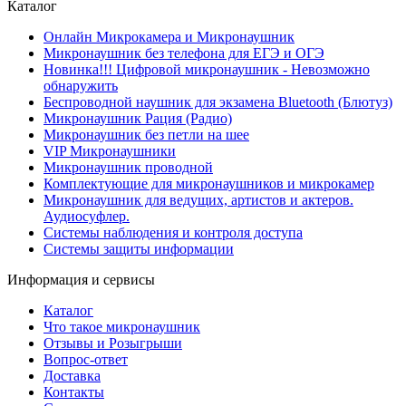
Каталог
Онлайн Микрокамера и Микронаушник
Микронаушник без телефона для ЕГЭ и ОГЭ
Новинка!!! Цифровой микронаушник - Невозможно
обнаружить
Беспроводной наушник для экзамена Bluetooth (Блютуз)
Микронаушник Рация (Радио)
Микронаушник без петли на шее
VIP Микронаушники
Микронаушник проводной
Комплектующие для микронаушников и микрокамер
Микронаушник для ведущих, артистов и актеров.
Аудиосуфлер.
Системы наблюдения и контроля доступа
Системы защиты информации
Информация и сервисы
Каталог
Что такое микронаушник
Отзывы и Розыгрыши
Вопрос-ответ
Доставка
Контакты