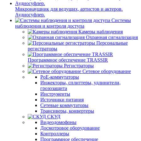
Микронаушник для ведущих, артистов и актеров.
Аудиосуфлер.
Системы
наблюдения и контроля доступа
Камеры наблюдения
Охранная сигнализация
Персональные
регистраторы
Программное обеспечение TRASSIR
Регистраторы
Сетевое оборудование
PoE-коммутаторы
Инжекторы, сплиттеры, удлинители,
грозозащита
Инструменты
Источники питания
Сетевые коммутаторы
Трансиверы, конвертеры
СКУД
Видеодомофоны
Досмотровое оборудование
Контроллеры
Программное обеспечение