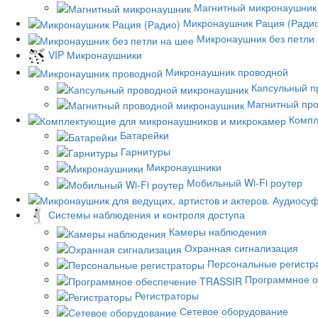
Магнитный микронаушник
Микронаушник Рация (Ради
Микронаушник без петли
VIP Микронаушники
Микронаушник проводной
Капсульный п
Магнитный пр
Компл
Батарейки
Гарнитуры
Микронаушники
Мобильный Wi-Fi роутер
Системы наблюдения и контроля доступа
Камеры наблюдения
Охранная сигнализация
Персональные регистр
Программное о
Регистраторы
Сетевое оборудование