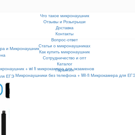
Что такое микронаушник
Отзывы и Розыгрыши
Доставка
Контакты
Вопрос-ответ
Статьи о микронаушниках
ра и Микронаушник
Как купить микронаушник
ена
Сотрудничество и опт
Каталог
кронаушник + wi fi микрокамера для экзаменов
Гарантия
Микронаушники без телефона + Wi-fi Микрокамера для ЕГ