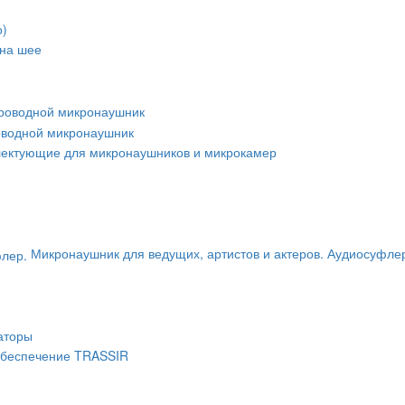
о)
 на шее
роводной микронаушник
оводной микронаушник
ектующие для микронаушников и микрокамер
Микронаушник для ведущих, артистов и актеров. Аудиосуфле
аторы
беспечение TRASSIR