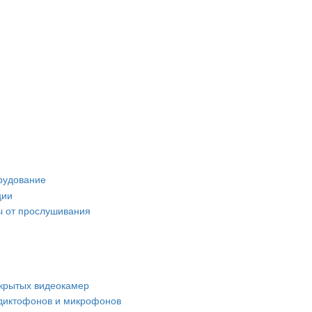
рудование
ции
 от прослушивания
крытых видеокамер
диктофонов и микрофонов