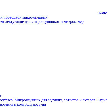
Капс
й проводной микронаушник
омплектующие для микронаушников и микрокамер
р
Микронаушник для ведущих, артистов и актеров. Ауди
юдения и контроля доступа