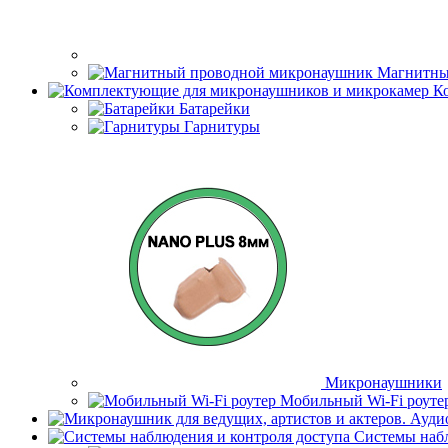
Магнитны
К
Батарейки
Гарнитуры
Микронаушники
Мобильный Wi-Fi роуте
Системы набл