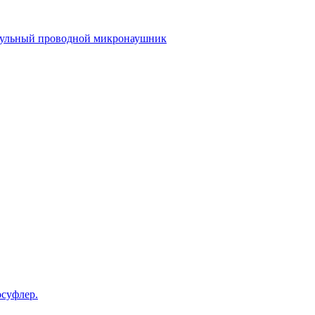
ульный проводной микронаушник
осуфлер.