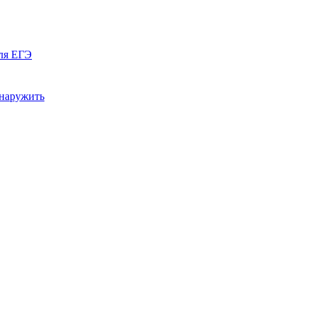
ля ЕГЭ
бнаружить