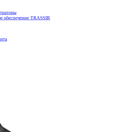
страторы
е обеспечение TRASSIR
щита