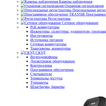
Камеры наблюдения
Охранная сигнализация
Персональные реги
Программно
Регистраторы
Сетевое оборудование
PoE-коммутаторы
Инжекторы, сплиттеры, удлинители, грозоза
Инструменты
Источники питания
Сетевые коммутаторы
Трансиверы, конвертеры
СКУД
Видеодомофоны
Досмотровое оборудование
Контроллеры
Программное обеспечение
Считыватели
Терминалы доступа
Турникеты
Шлагбаумы, барьеры