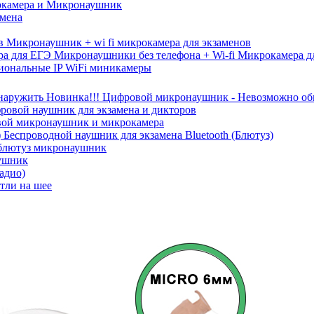
камера и Микронаушник
амена
Микронаушник + wi fi микрокамера для экзаменов
Микронаушники без телефона + Wi-fi Микрокамера д
иональные IP WiFi миникамеры
Новинка!!! Цифровой микронаушник - Невозможно о
ровой наушник для экзамена и дикторов
ой микронаушник и микрокамера
Беспроводной наушник для экзамена Bluetooth (Блютуз)
блютуз микронаушник
ушник
адио)
тли на шее