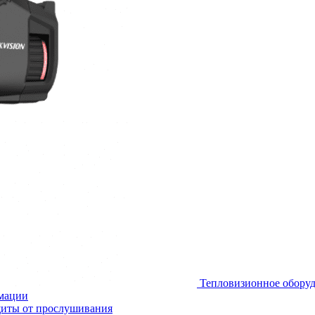
Тепловизионное обору
мации
иты от прослушивания