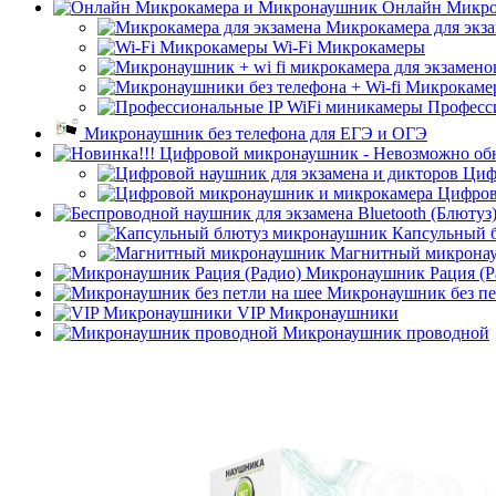
Онлайн Микро
Микрокамера для экз
Wi-Fi Микрокамеры
Професс
Микронаушник без телефона для ЕГЭ и ОГЭ
Циф
Цифров
Капсульный 
Магнитный микрона
Микронаушник Рация (Р
Микронаушник без пе
VIP Микронаушники
Микронаушник проводной