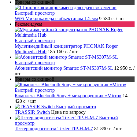
Товары со скидкой
Быстрый просмотр
WiFi Микрокамера с обьективом 1.5 мм
9 580 с.
/ шт
Рекомендуем
Быстрый просмотр
Мультимедийный концентратор PHONAK Roger
Multimedia Hub
185 160 с.
/ шт
Быстрый просмотр
Абонентский монитор Smartec ST-MS307M-SL
12 950 с.
/
шт
Товары со скидкой
Быстрый просмотр
Комплект Bluetooth Sony + микронаушник «Micro»
14
420 с.
/ шт
Быстрый просмотр
TRASSIR Switch
Цена по запросу
Быстрый
просмотр
Тестер видеосистем Tezter TIP-H-M-7
81 890 с.
/ шт