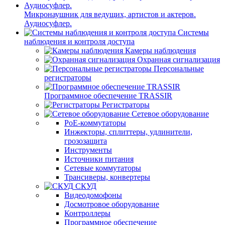
Микронаушник для ведущих, артистов и актеров.
Аудиосуфлер.
Системы
наблюдения и контроля доступа
Камеры наблюдения
Охранная сигнализация
Персональные
регистраторы
Программное обеспечение TRASSIR
Регистраторы
Сетевое оборудование
PoE-коммутаторы
Инжекторы, сплиттеры, удлинители,
грозозащита
Инструменты
Источники питания
Сетевые коммутаторы
Трансиверы, конвертеры
СКУД
Видеодомофоны
Досмотровое оборудование
Контроллеры
Программное обеспечение