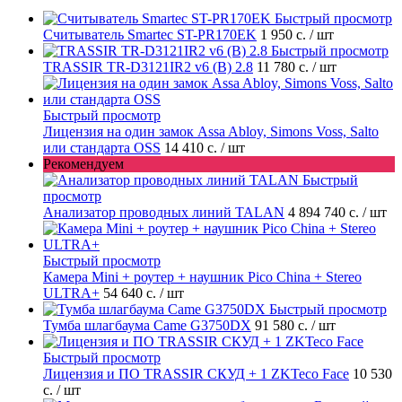
Быстрый просмотр
Считыватель Smartec ST-PR170EK
1 950 с.
/ шт
Быстрый просмотр
TRASSIR TR-D3121IR2 v6 (B) 2.8
11 780 с.
/ шт
Быстрый просмотр
Лицензия на один замок Assa Abloy, Simons Voss, Salto
или стандарта OSS
14 410 с.
/ шт
Рекомендуем
Быстрый
просмотр
Анализатор проводных линий TALAN
4 894 740 с.
/ шт
Быстрый просмотр
Камера Mini + роутер + наушник Pico China + Stereo
ULTRA+
54 640 с.
/ шт
Быстрый просмотр
Тумба шлагбаума Came G3750DX
91 580 с.
/ шт
Быстрый просмотр
Лицензия и ПО TRASSIR СКУД + 1 ZKTeco Face
10 530
с.
/ шт