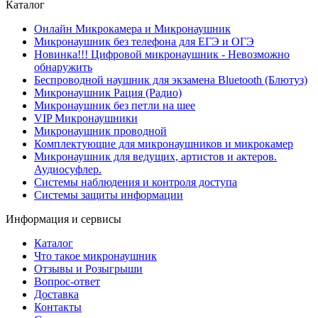
Каталог
Онлайн Микрокамера и Микронаушник
Микронаушник без телефона для ЕГЭ и ОГЭ
Новинка!!! Цифровой микронаушник - Невозможно
обнаружить
Беспроводной наушник для экзамена Bluetooth (Блютуз)
Микронаушник Рация (Радио)
Микронаушник без петли на шее
VIP Микронаушники
Микронаушник проводной
Комплектующие для микронаушников и микрокамер
Микронаушник для ведущих, артистов и актеров.
Аудиосуфлер.
Системы наблюдения и контроля доступа
Системы защиты информации
Информация и сервисы
Каталог
Что такое микронаушник
Отзывы и Розыгрыши
Вопрос-ответ
Доставка
Контакты