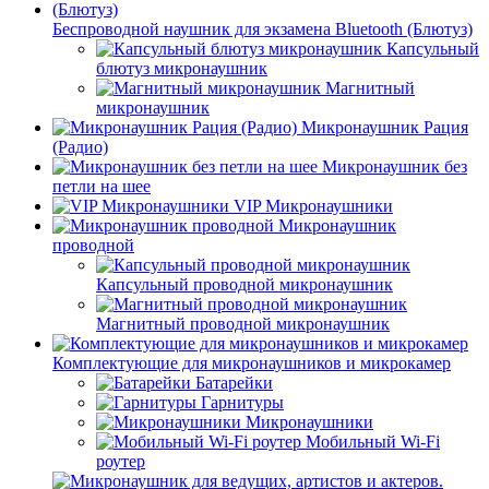
Беспроводной наушник для экзамена Bluetooth (Блютуз)
Капсульный
блютуз микронаушник
Магнитный
микронаушник
Микронаушник Рация
(Радио)
Микронаушник без
петли на шее
VIP Микронаушники
Микронаушник
проводной
Капсульный проводной микронаушник
Магнитный проводной микронаушник
Комплектующие для микронаушников и микрокамер
Батарейки
Гарнитуры
Микронаушники
Мобильный Wi-Fi
роутер