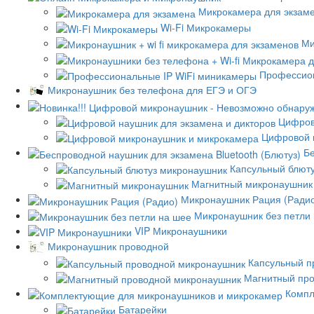
Микрокамера для экзам
Wi-Fi Микрокамеры
Ми
Профессион
Микронаушник без телефона для ЕГЭ и ОГЭ
Цифров
Цифровой 
Бе
Капсульный блют
Магнитный микронаушник
Микронаушник Рация (Ради
Микронаушник без петли
VIP Микронаушники
Микронаушник проводной
Капсульный п
Магнитный пр
Компл
Батарейки