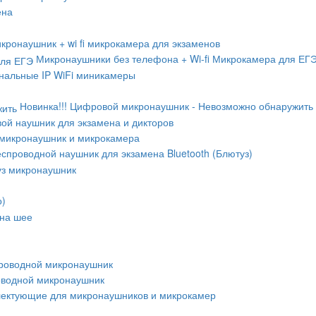
ена
кронаушник + wi fi микрокамера для экзаменов
Микронаушники без телефона + Wi-fi Микрокамера для ЕГ
альные IP WiFi миникамеры
Новинка!!! Цифровой микронаушник - Невозможно обнаружить
ой наушник для экзамена и дикторов
микронаушник и микрокамера
спроводной наушник для экзамена Bluetooth (Блютуз)
уз микронаушник
о)
 на шее
роводной микронаушник
оводной микронаушник
ектующие для микронаушников и микрокамер