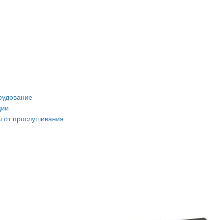
рудование
ции
 от прослушивания