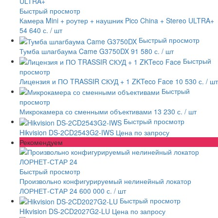
Быстрый просмотр
Камера Mini + роутер + наушник Pico China + Stereo ULTRA+
54 640 с.
/ шт
Быстрый просмотр
Тумба шлагбаума Came G3750DX
91 580 с.
/ шт
Быстрый
просмотр
Лицензия и ПО TRASSIR СКУД + 1 ZKTeco Face
10 530 с.
/ шт
Быстрый
просмотр
Микрокамера со сменными объективами
13 230 с.
/ шт
Быстрый просмотр
Hikvision DS-2CD2543G2-IWS
Цена по запросу
Рекомендуем
Быстрый просмотр
Произвольно конфигурируемый нелинейный локатор
ЛОРНЕТ-СТАР 24
600 000 с.
/ шт
Быстрый просмотр
Hikvision DS-2CD2027G2-LU
Цена по запросу