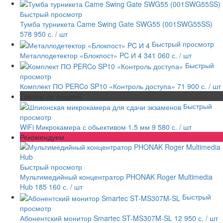
Быстрый просмотр
Тумба турникета Came Swing Gate SWG55 (001SWG55SS)
578 950 с.
/ шт
Быстрый просмотр
Металлодетектор «Блокпост» PC И 4
341 060 с.
/ шт
Быстрый
просмотр
Комплект ПО PERCo SP10 «Контроль доступа»
71 900 с.
/ шт
Товары со скидкой
Быстрый
просмотр
WiFi Микрокамера с обьективом 1.5 мм
9 580 с.
/ шт
Рекомендуем
Быстрый просмотр
Мультимедийный концентратор PHONAK Roger Multimedia
Hub
185 160 с.
/ шт
Быстрый
просмотр
Абонентский монитор Smartec ST-MS307M-SL
12 950 с.
/ шт