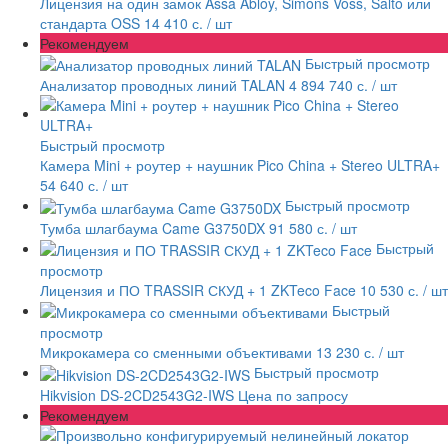
Лицензия на один замок Assa Abloy, Simons Voss, Salto или
стандарта OSS
14 410 с.
/ шт
Рекомендуем
Быстрый просмотр
Анализатор проводных линий TALAN
4 894 740 с.
/ шт
Быстрый просмотр
Камера Mini + роутер + наушник Pico China + Stereo ULTRA+
54 640 с.
/ шт
Быстрый просмотр
Тумба шлагбаума Came G3750DX
91 580 с.
/ шт
Быстрый
просмотр
Лицензия и ПО TRASSIR СКУД + 1 ZKTeco Face
10 530 с.
/ шт
Быстрый
просмотр
Микрокамера со сменными объективами
13 230 с.
/ шт
Быстрый просмотр
Hikvision DS-2CD2543G2-IWS
Цена по запросу
Рекомендуем