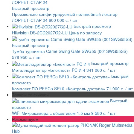
Быстрый просмотр
Произвольно конфигурируемый нелинейный локатор
ЛОРНЕТ-СТАР 24
600 000 с.
/ шт
Быстрый просмотр
Hikvision DS-2CD2027G2-LU
Цена по запросу
Быстрый просмотр
Тумба турникета Came Swing Gate SWG55 (001SWG55SS)
578 950 с.
/ шт
Быстрый просмотр
Металлодетектор «Блокпост» PC И 4
341 060 с.
/ шт
Быстрый
просмотр
Комплект ПО PERCo SP10 «Контроль доступа»
71 900 с.
/ шт
Товары со скидкой
Быстрый
просмотр
WiFi Микрокамера с обьективом 1.5 мм
9 580 с.
/ шт
Рекомендуем