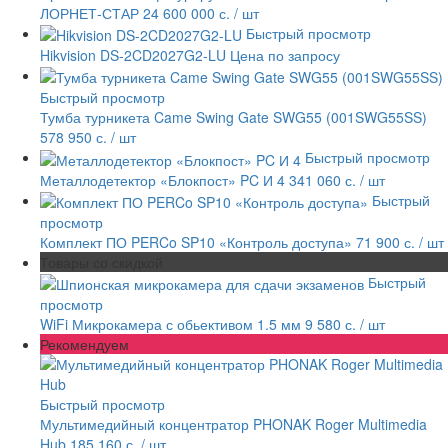
ЛОРНЕТ-СТАР 24
600 000 с.
/ шт
Быстрый просмотр
Hikvision DS-2CD2027G2-LU
Цена по запросу
Быстрый просмотр
Тумба турникета Came Swing Gate SWG55 (001SWG55SS)
578 950 с.
/ шт
Быстрый просмотр
Металлодетектор «Блокпост» PC И 4
341 060 с.
/ шт
Быстрый
просмотр
Комплект ПО PERCo SP10 «Контроль доступа»
71 900 с.
/ шт
Товары со скидкой
Быстрый
просмотр
WiFi Микрокамера с обьективом 1.5 мм
9 580 с.
/ шт
Рекомендуем
Быстрый просмотр
Мультимедийный концентратор PHONAK Roger Multimedia
Hub
185 160 с.
/ шт