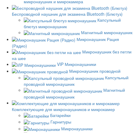
микронаушник и микрокамера
Беспроводной наушник для экзамена Bluetooth (Блютуз)
Капсульный
блютуз микронаушник
Магнитный микронаушник
Микронаушник Рация
(Радио)
Микронаушник без петли
на шее
VIP Микронаушники
Микронаушник проводной
Капсульный
проводной микронаушник
Магнитный
проводной микронаушник
Комплектующие для микронаушников и микрокамер
Батарейки
Гарнитуры
Микронаушники