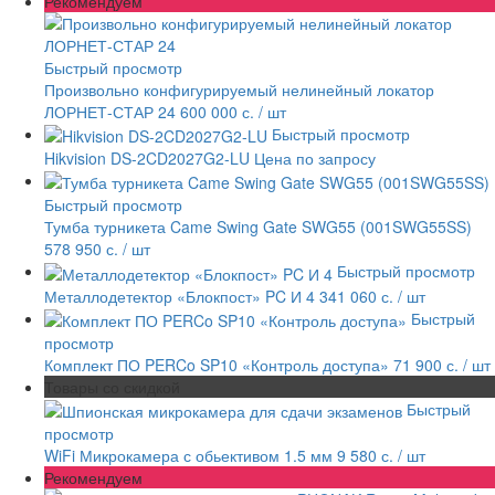
Рекомендуем
Быстрый просмотр
Произвольно конфигурируемый нелинейный локатор
ЛОРНЕТ-СТАР 24
600 000 с.
/ шт
Быстрый просмотр
Hikvision DS-2CD2027G2-LU
Цена по запросу
Быстрый просмотр
Тумба турникета Came Swing Gate SWG55 (001SWG55SS)
578 950 с.
/ шт
Быстрый просмотр
Металлодетектор «Блокпост» PC И 4
341 060 с.
/ шт
Быстрый
просмотр
Комплект ПО PERCo SP10 «Контроль доступа»
71 900 с.
/ шт
Товары со скидкой
Быстрый
просмотр
WiFi Микрокамера с обьективом 1.5 мм
9 580 с.
/ шт
Рекомендуем