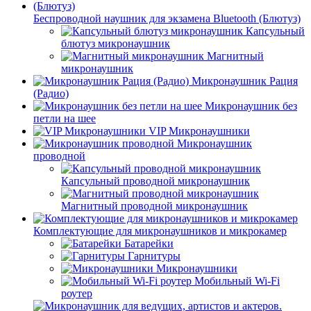
Беспроводной наушник для экзамена Bluetooth (Блютуз)
Капсульный
блютуз микронаушник
Магнитный
микронаушник
Микронаушник Рация
(Радио)
Микронаушник без
петли на шее
VIP Микронаушники
Микронаушник
проводной
Капсульный проводной микронаушник
Магнитный проводной микронаушник
Комплектующие для микронаушников и микрокамер
Батарейки
Гарнитуры
Микронаушники
Мобильный Wi-Fi
роутер