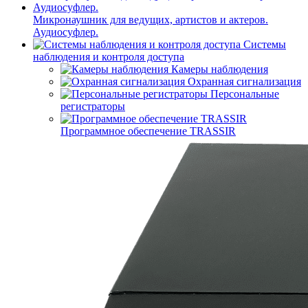
Микронаушник для ведущих, артистов и актеров.
Аудиосуфлер.
Системы
наблюдения и контроля доступа
Камеры наблюдения
Охранная сигнализация
Персональные
регистраторы
Программное обеспечение TRASSIR