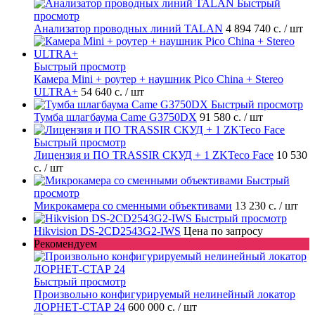
Быстрый
просмотр
Анализатор проводных линий TALAN
4 894 740 с.
/ шт
Быстрый просмотр
Камера Mini + роутер + наушник Pico China + Stereo
ULTRA+
54 640 с.
/ шт
Быстрый просмотр
Тумба шлагбаума Came G3750DX
91 580 с.
/ шт
Быстрый просмотр
Лицензия и ПО TRASSIR СКУД + 1 ZKTeco Face
10 530
с.
/ шт
Быстрый
просмотр
Микрокамера со сменными объективами
13 230 с.
/ шт
Быстрый просмотр
Hikvision DS-2CD2543G2-IWS
Цена по запросу
Рекомендуем
Быстрый просмотр
Произвольно конфигурируемый нелинейный локатор
ЛОРНЕТ-СТАР 24
600 000 с.
/ шт