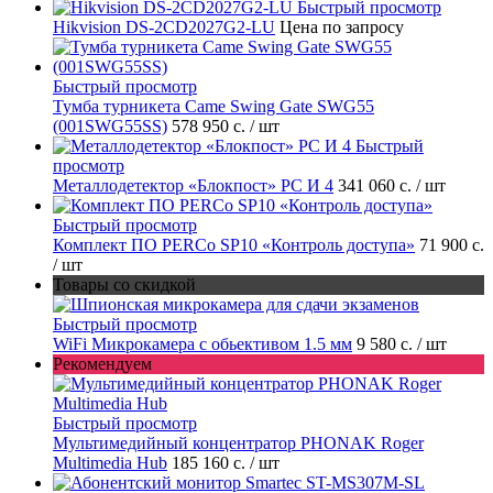
Быстрый просмотр
Hikvision DS-2CD2027G2-LU
Цена по запросу
Быстрый просмотр
Тумба турникета Came Swing Gate SWG55
(001SWG55SS)
578 950 с.
/ шт
Быстрый
просмотр
Металлодетектор «Блокпост» PC И 4
341 060 с.
/ шт
Быстрый просмотр
Комплект ПО PERCo SP10 «Контроль доступа»
71 900 с.
/ шт
Товары со скидкой
Быстрый просмотр
WiFi Микрокамера с обьективом 1.5 мм
9 580 с.
/ шт
Рекомендуем
Быстрый просмотр
Мультимедийный концентратор PHONAK Roger
Multimedia Hub
185 160 с.
/ шт