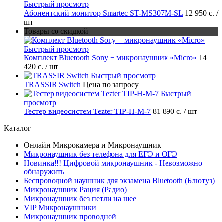
Быстрый просмотр
Абонентский монитор Smartec ST-MS307M-SL
12 950 с.
/
шт
Товары со скидкой
Быстрый просмотр
Комплект Bluetooth Sony + микронаушник «Micro»
14
420 с.
/ шт
Быстрый просмотр
TRASSIR Switch
Цена по запросу
Быстрый
просмотр
Тестер видеосистем Tezter TIP-H-M-7
81 890 с.
/ шт
Каталог
Онлайн Микрокамера и Микронаушник
Микронаушник без телефона для ЕГЭ и ОГЭ
Новинка!!! Цифровой микронаушник - Невозможно
обнаружить
Беспроводной наушник для экзамена Bluetooth (Блютуз)
Микронаушник Рация (Радио)
Микронаушник без петли на шее
VIP Микронаушники
Микронаушник проводной