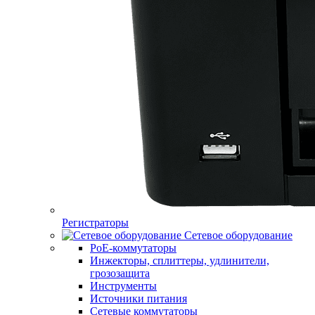
Регистраторы
Сетевое оборудование
PoE-коммутаторы
Инжекторы, сплиттеры, удлинители,
грозозащита
Инструменты
Источники питания
Сетевые коммутаторы