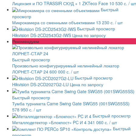
Лицензия и ПО TRASSIR СКУД + 1 ZKTeco Face
10 530 с.
/ шт
Быстрый
просмотр
Микрокамера со сменными объективами
13 230 с.
/ шт
Быстрый просмотр
Hikvision DS-2CD2543G2-IWS
Цена по запросу
Рекомендуем
Быстрый просмотр
Произвольно конфигурируемый нелинейный локатор
ЛОРНЕТ-СТАР 24
600 000 с.
/ шт
Быстрый просмотр
Hikvision DS-2CD2027G2-LU
Цена по запросу
Быстрый просмотр
Тумба турникета Came Swing Gate SWG55 (001SWG55SS)
578 950 с.
/ шт
Быстрый просмотр
Металлодетектор «Блокпост» PC И 4
341 060 с.
/ шт
Быстрый
просмотр