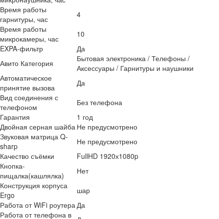
Время работы
4
гарнитуры, час
Время работы
10
микрокамеры, час
EXPA-фильтр
Да
Бытовая электроника / Телефоны /
Авито Категория
Аксессуары / Гарнитуры и наушники
Автоматическое
Да
принятие вызова
Вид соединения с
Без телефона
телефоном
Гарантия
1 год
Двойная серная шайба
Не предусмотрено
Звуковая матрица Q-
Не предусмотрено
sharp
Качество съёмки
FullHD 1920х1080p
Кнопка-
Нет
пищалка(кашлялка)
Конструкция корпуса
шар
Ergo
Работа от WiFi роутера
Да
Работа от телефона в