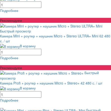
Подробнее
равнение
В избранное
Рекомендуем
Быстрый просмотр
Камера Mini + роутер + наушник Micro + Stereo ULTRA+ Mini
62 480
с.
/ шт
В корзину
Подробнее
равнение
В избранное
Рекомендуем
Быстрый
просмотр
Камера Profi + роутер + наушник Micro + Stereo+
42 480 с.
/ шт
В корзину
Подробнее
равнение
В избранное
Быстрый