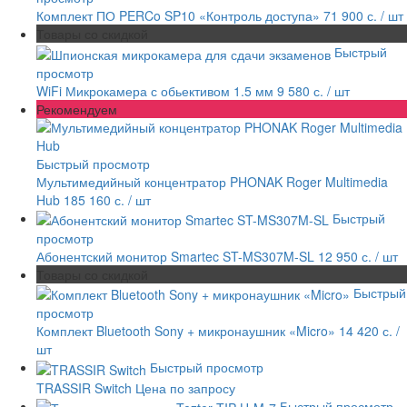
Комплект ПО PERCo SP10 «Контроль доступа»
71 900 с.
/ шт
Товары со скидкой
Быстрый
просмотр
WiFi Микрокамера с обьективом 1.5 мм
9 580 с.
/ шт
Рекомендуем
Быстрый просмотр
Мультимедийный концентратор PHONAK Roger Multimedia
Hub
185 160 с.
/ шт
Быстрый
просмотр
Абонентский монитор Smartec ST-MS307M-SL
12 950 с.
/ шт
Товары со скидкой
Быстрый
просмотр
Комплект Bluetooth Sony + микронаушник «Micro»
14 420 с.
/
шт
Быстрый просмотр
TRASSIR Switch
Цена по запросу
Быстрый просмотр