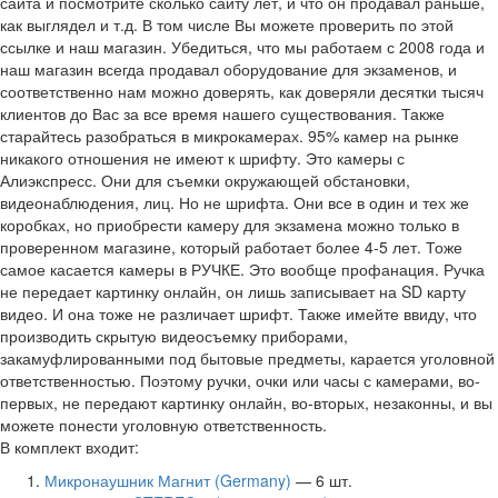
сайта и посмотрите сколько сайту лет, и что он продавал раньше,
как выглядел и т.д. В том числе Вы можете проверить по этой
ссылке и наш магазин. Убедиться, что мы работаем с 2008 года и
наш магазин всегда продавал оборудование для экзаменов, и
соответственно нам можно доверять, как доверяли десятки тысяч
клиентов до Вас за все время нашего существования. Также
старайтесь разобраться в микрокамерах. 95% камер на рынке
никакого отношения не имеют к шрифту. Это камеры с
Алиэкспресс. Они для съемки окружающей обстановки,
видеонаблюдения, лиц. Но не шрифта. Они все в один и тех же
коробках, но приобрести камеру для экзамена можно только в
проверенном магазине, который работает более 4-5 лет. Тоже
самое касается камеры в РУЧКЕ. Это вообще профанация. Ручка
не передает картинку онлайн, он лишь записывает на SD карту
видео. И она тоже не различает шрифт. Также имейте ввиду, что
производить скрытую видеосъемку приборами,
закамуфлированными под бытовые предметы, карается уголовной
ответственностью. Поэтому ручки, очки или часы с камерами, во-
первых, не передают картинку онлайн, во-вторых, незаконны, и вы
можете понести уголовную ответственность.
В комплект входит:
Микронаушник Магнит (Germany)
— 6 шт.