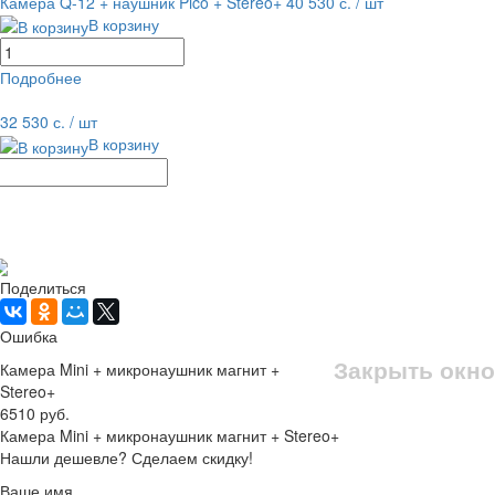
Камера Q-12 + наушник Pico + Stereo+
40 530 с.
/ шт
В корзину
Подробнее
равнение
В избранное
32 530 с.
/ шт
В корзину
Рассчитать доставку
Поделиться
Ошибка
Закрыть окно
Камера Mini + микронаушник магнит +
Stereo+
6510 руб.
Камера Mini + микронаушник магнит + Stereo+
Нашли дешевле? Сделаем скидку!
Ваше имя