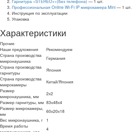
Гарнитура «STEREO+»(Без телефона)
— 1 шт.
Профессиональная Online Wi-Fi IP микрокамера Mini
— 1 шт.
Инструкция по эксплуатации
Упаковка
Характеристики
Прочие
Наши предложения
Рекомендуем
Страна производства
Германия
микронаушника
Страна производства
Япония
гарнитуры
Страна производства
Китай/Япония
микрокамеры
Размер
2х2
микронаушника, мм
Размер гарнитуры, мм
83х48х4
Размер микрокамеры,
60х20х18
мм
Вес микронаушника, г
1
Время работы
4
микронаушника, час