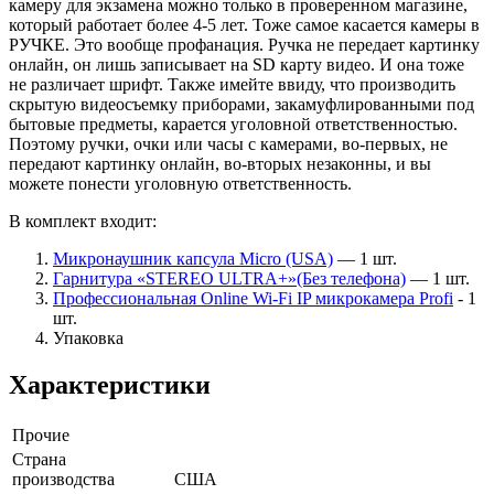
камеру для экзамена можно только в проверенном магазине,
который работает более 4-5 лет. Тоже самое касается камеры в
РУЧКЕ. Это вообще профанация. Ручка не передает картинку
онлайн, он лишь записывает на SD карту видео. И она тоже
не различает шрифт. Также имейте ввиду, что производить
скрытую видеосъемку приборами, закамуфлированными под
бытовые предметы, карается уголовной ответственностью.
Поэтому ручки, очки или часы с камерами, во-первых, не
передают картинку онлайн, во-вторых незаконны, и вы
можете понести уголовную ответственность.
В комплект входит:
Микронаушник капсула Micro (USA)
— 1 шт.
Гарнитура «STEREO ULTRA+»(Без телефона)
— 1 шт.
Профессиональная Online Wi-Fi IP микрокамера Profi
- 1
шт.
Упаковка
Характеристики
Прочие
Страна
производства
США