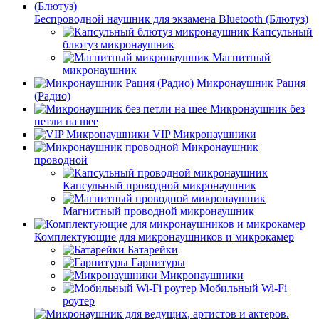
Беспроводной наушник для экзамена Bluetooth (Блютуз)
Капсульный
блютуз микронаушник
Магнитный
микронаушник
Микронаушник Рация
(Радио)
Микронаушник без
петли на шее
VIP Микронаушники
Микронаушник
проводной
Капсульный проводной микронаушник
Магнитный проводной микронаушник
Комплектующие для микронаушников и микрокамер
Батарейки
Гарнитуры
Микронаушники
Мобильный Wi-Fi
роутер