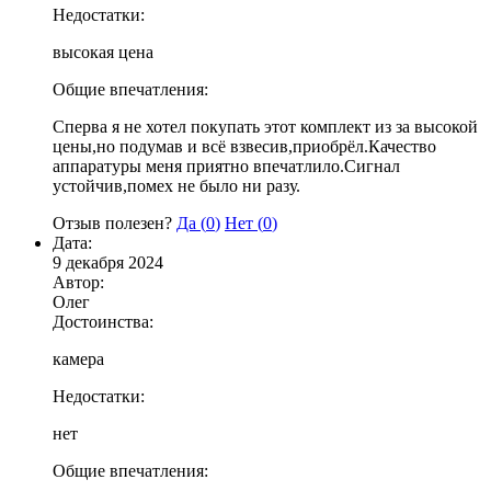
Недостатки:
высокая цена
Общие впечатления:
Сперва я не хотел покупать этот комплект из за высокой
цены,но подумав и всё взвесив,приобрёл.Качество
аппаратуры меня приятно впечатлило.Сигнал
устойчив,помех не было ни разу.
Отзыв полезен?
Да (
0
)
Нет (
0
)
Дата:
9 декабря 2024
Автор:
Олег
Достоинства:
камера
Недостатки:
нет
Общие впечатления: