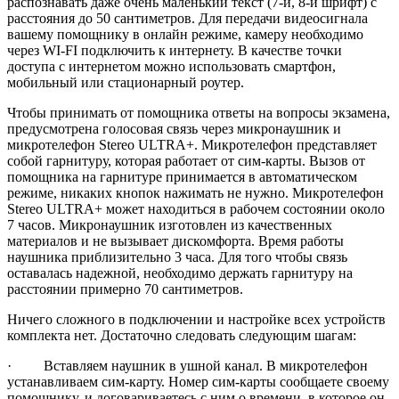
распознавать даже очень маленький текст (7-й, 8-й шрифт) с
расстояния до 50 сантиметров. Для передачи видеосигнала
вашему помощнику в онлайн режиме, камеру необходимо
через WI-FI подключить к интернету. В качестве точки
доступа с интернетом можно использовать смартфон,
мобильный или стационарный роутер.
Чтобы принимать от помощника ответы на вопросы экзамена,
предусмотрена голосовая связь через микронаушник и
микротелефон Stereo ULTRA+. Микротелефон представляет
собой гарнитуру, которая работает от сим-карты. Вызов от
помощника на гарнитуре принимается в автоматическом
режиме, никаких кнопок нажимать не нужно. Микротелефон
Stereo ULTRA+ может находиться в рабочем состоянии около
7 часов. Микронаушник изготовлен из качественных
материалов и не вызывает дискомфорта. Время работы
наушника приблизительно 3 часа. Для того чтобы связь
оставалась надежной, необходимо держать гарнитуру на
расстоянии примерно 70 сантиметров.
Ничего сложного в подключении и настройке всех устройств
комплекта нет. Достаточно следовать следующим шагам:
· Вставляем наушник в ушной канал. В микротелефон
устанавливаем сим-карту. Номер сим-карты сообщаете своему
помощнику, и договариваетесь с ним о времени, в которое он