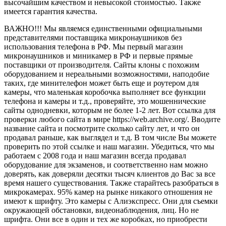
высочайшим качеством и невысокой стоимостью. Также
имеется гарантия качества.
ВАЖНО!!! Мы являемся единственными официальными
представителями поставщика микронаушников без
использования телефона в РФ. Мы первый магазин
микронаушников и миникамер в РФ и первые прямые
поставщики от производителя. Сайты клоны с похожим
оборудованием и нереальными возможностями, наподобие
таких, где минителефон может быть еще и роутером для
камеры, что маленькая коробочка выполняет все функции
телефона и камеры и т.д., проверяйте, это мошеннические
сайты однодневки, которым не более 1-2 лет. Вот ссылка для
проверки любого сайта в мире https://web.archive.org/. Вводите
название сайта и посмотрите сколько сайту лет, и что он
продавал раньше, как выглядел и т.д. В том числе Вы можете
проверить по этой ссылке и наш магазин. Убедиться, что мы
работаем с 2008 года и наш магазин всегда продавал
оборудование для экзаменов, и соответственно нам можно
доверять, как доверяли десятки тысяч клиентов до Вас за все
время нашего существования. Также старайтесь разобраться в
микрокамерах. 95% камер на рынке никакого отношения не
имеют к шрифту. Это камеры с Алиэкспресс. Они для съемки
окружающей обстановки, видеонаблюдения, лиц. Но не
шрифта. Они все в один и тех же коробках, но приобрести