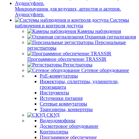
Микронаушник для ведущих, артистов и актеров.
Аудиосуфлер.
Системы
наблюдения и контроля доступа
Камеры наблюдения
Охранная сигнализация
Персональные
регистраторы
Программное обеспечение TRASSIR
Регистраторы
Сетевое оборудование
PoE-коммутаторы
Инжекторы, сплиттеры, удлинители,
грозозащита
Инструменты
Источники питания
Сетевые коммутаторы
Трансиверы, конвертеры
СКУД
Видеодомофоны
Досмотровое оборудование
Контроллеры
Программное обеспечение