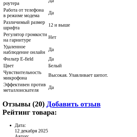
Да
роутера
Работа от телефона
Да
в режиме модема
Различимый размер
12 и выше
шрифта
Регулятор громкости
Нет
на гарнитуре
Удаленное
Да
наблюдение онлайн
Фильтр E-field
Да
Цвет
Белый
Чувствительность
Высокая. Улавливает шепот.
микрофона
Эффективен против
Да
металлоискателя
Отзывы (20)
Добавить отзыв
Рейтинг товара:
Дата:
12 декабря 2025
Автор: