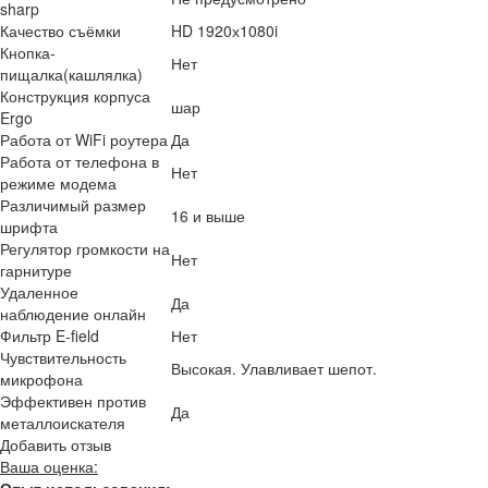
sharp
Качество съёмки
HD 1920х1080i
Кнопка-
Нет
пищалка(кашлялка)
Конструкция корпуса
шар
Ergo
Работа от WiFi роутера
Да
Работа от телефона в
Нет
режиме модема
Различимый размер
16 и выше
шрифта
Регулятор громкости на
Нет
гарнитуре
Удаленное
Да
наблюдение онлайн
Фильтр E-field
Нет
Чувствительность
Высокая. Улавливает шепот.
микрофона
Эффективен против
Да
металлоискателя
Добавить отзыв
Ваша оценка: