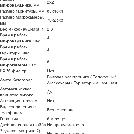
2х2
микронаушника, мм
Размер гарнитуры, мм
83х48х4
Размер микрокамеры,
70х25х8
мм
Вес микронаушника, г
2.3
Время работы
4
микронаушника, час
Время работы
4
гарнитуры, час
Время работы
8
микрокамеры, час
EXPA-фильтр
Нет
Бытовая электроника / Телефоны /
Авито Категория
Аксессуары / Гарнитуры и наушники
Автоматическое
Да
принятие вызова
Активация голосом
Нет
Вид соединения с
Без телефона
телефоном
Гарантия
6 месяцев
Двойная серная шайба
Не предусмотрено
Звуковая матрица Q-
Не предусмотрено