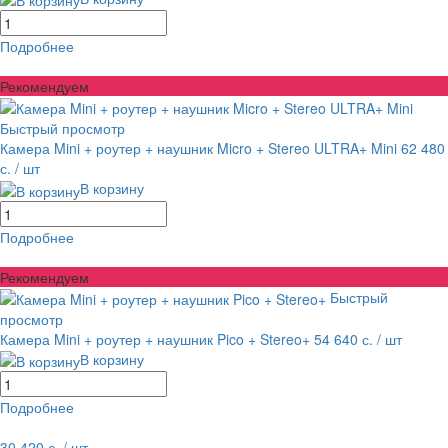
Подробнее
равнение
В избранное
Рекомендуем
Быстрый просмотр
Камера Mini + роутер + наушник Micro + Stereo ULTRA+ Mini
62 480
с.
/ шт
В корзину
Подробнее
равнение
В избранное
Рекомендуем
Быстрый
просмотр
Камера Mini + роутер + наушник Pico + Stereo+
54 640 с.
/ шт
В корзину
Подробнее
равнение
В избранное
30 420 с.
/ шт