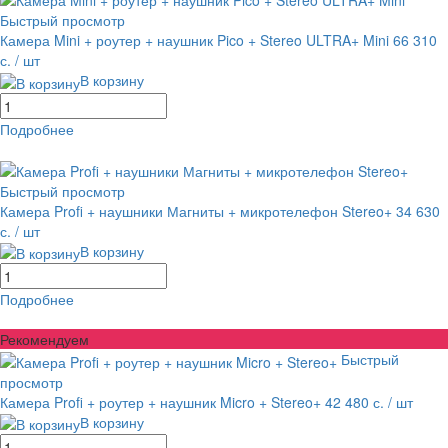
Быстрый просмотр
Камера Mini + роутер + наушник Pico + Stereo ULTRA+ Mini
66 310
с.
/ шт
В корзину
Подробнее
равнение
В избранное
Быстрый просмотр
Камера Profi + наушники Магниты + микротелефон Stereo+
34 630
с.
/ шт
В корзину
Подробнее
равнение
В избранное
Рекомендуем
Быстрый
просмотр
Камера Profi + роутер + наушник Micro + Stereo+
42 480 с.
/ шт
В корзину