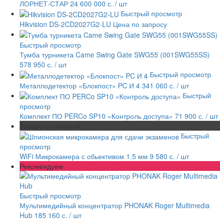
ЛОРНЕТ-СТАР 24
600 000 с.
/ шт
Быстрый просмотр
Hikvision DS-2CD2027G2-LU
Цена по запросу
Быстрый просмотр
Тумба турникета Came Swing Gate SWG55 (001SWG55SS)
578 950 с.
/ шт
Быстрый просмотр
Металлодетектор «Блокпост» PC И 4
341 060 с.
/ шт
Быстрый
просмотр
Комплект ПО PERCo SP10 «Контроль доступа»
71 900 с.
/ шт
Товары со скидкой
Быстрый
просмотр
WiFi Микрокамера с обьективом 1.5 мм
9 580 с.
/ шт
Рекомендуем
Быстрый просмотр
Мультимедийный концентратор PHONAK Roger Multimedia
Hub
185 160 с.
/ шт