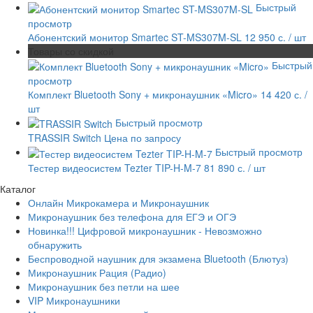
Быстрый
просмотр
Абонентский монитор Smartec ST-MS307M-SL
12 950 с.
/ шт
Товары со скидкой
Быстрый
просмотр
Комплект Bluetooth Sony + микронаушник «Micro»
14 420 с.
/
шт
Быстрый просмотр
TRASSIR Switch
Цена по запросу
Быстрый просмотр
Тестер видеосистем Tezter TIP-H-M-7
81 890 с.
/ шт
Каталог
Онлайн Микрокамера и Микронаушник
Микронаушник без телефона для ЕГЭ и ОГЭ
Новинка!!! Цифровой микронаушник - Невозможно
обнаружить
Беспроводной наушник для экзамена Bluetooth (Блютуз)
Микронаушник Рация (Радио)
Микронаушник без петли на шее
VIP Микронаушники