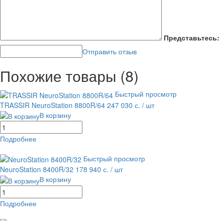
Представьтесь:
Отправить отзыв
Похожие товары (8)
Быстрый просмотр
TRASSIR NeuroStation 8800R/64
247 030 с.
/ шт
В корзину
Подробнее
равнение
В избранное
Быстрый просмотр
NeuroStation 8400R/32
178 940 с.
/ шт
В корзину
Подробнее
равнение
В избранное