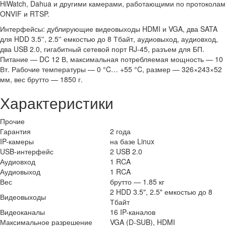
HiWatch, Dahua и другими камерами, работающими по протоколам
ONVIF и RTSP.
Интерфейсы: дублирующие видеовыходы HDMI и VGA, два SATA
для HDD 3.5'', 2.5'' емкостью до 8 Тбайт, аудиовыход, аудиовход,
два USB 2.0, гигабитный сетевой порт RJ-45, разъем для БП.
Питание — DC 12 В, максимальная потребляемая мощность — 10
Вт. Рабочие температуры — 0 °C… +55 °C, размер — 326×243×52
мм, вес брутто — 1850 г.
Характеристики
Прочие
Гарантия
2 года
IP-камеры
на базе Linux
USB-интерфейс
2 USB 2.0
Аудиовход
1 RCA
Аудиовыход
1 RCA
Вес
брутто — 1.85 кг
2 HDD 3.5", 2.5" емкостью до 8
Видеовыходы
Тбайт
Видеоканалы
16 IP-каналов
Максимальное разрешение
VGA (D-SUB), HDMI