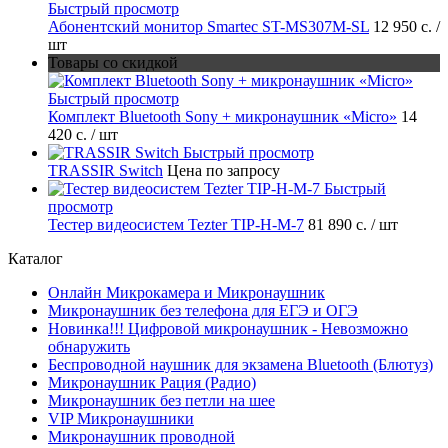
Быстрый просмотр
Абонентский монитор Smartec ST-MS307M-SL
12 950 с.
/
шт
Товары со скидкой
Быстрый просмотр
Комплект Bluetooth Sony + микронаушник «Micro»
14
420 с.
/ шт
Быстрый просмотр
TRASSIR Switch
Цена по запросу
Быстрый
просмотр
Тестер видеосистем Tezter TIP-H-M-7
81 890 с.
/ шт
Каталог
Онлайн Микрокамера и Микронаушник
Микронаушник без телефона для ЕГЭ и ОГЭ
Новинка!!! Цифровой микронаушник - Невозможно
обнаружить
Беспроводной наушник для экзамена Bluetooth (Блютуз)
Микронаушник Рация (Радио)
Микронаушник без петли на шее
VIP Микронаушники
Микронаушник проводной