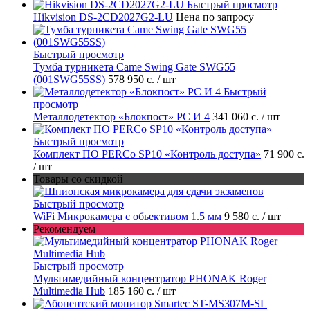
Быстрый просмотр
Hikvision DS-2CD2027G2-LU
Цена по запросу
Быстрый просмотр
Тумба турникета Came Swing Gate SWG55
(001SWG55SS)
578 950 с.
/ шт
Быстрый
просмотр
Металлодетектор «Блокпост» PC И 4
341 060 с.
/ шт
Быстрый просмотр
Комплект ПО PERCo SP10 «Контроль доступа»
71 900 с.
/ шт
Товары со скидкой
Быстрый просмотр
WiFi Микрокамера с обьективом 1.5 мм
9 580 с.
/ шт
Рекомендуем
Быстрый просмотр
Мультимедийный концентратор PHONAK Roger
Multimedia Hub
185 160 с.
/ шт