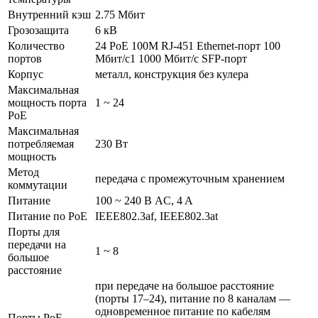
Внутренний кэш
2.75 Мбит
Грозозащита
6 кВ
Количество
24 PoE 100M RJ-451 Ethernеt-порт 100
портов
Мбит/с1 1000 Мбит/с SFP-порт
Корпус
металл, конструкция без кулера
Максимальная
мощность порта
1 ~ 24
РоЕ
Максимальная
потребляемая
230 Вт
мощность
Метод
передача с промежуточным хранением
коммутации
Питание
100 ~ 240 В AC, 4 A
Питание по РоЕ
IEEE802.3af, IEEE802.3at
Порты для
передачи на
1 ~ 8
большое
расстояние
при передаче на большое расстояние
(порты 17–24), питание по 8 каналам —
одновременное питание по кабелям
Порты РоЕ