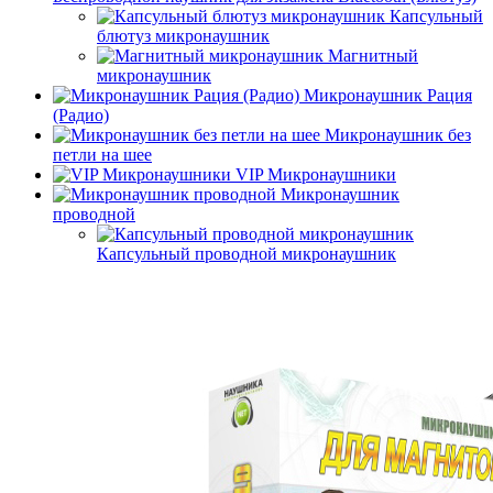
Капсульный
блютуз микронаушник
Магнитный
микронаушник
Микронаушник Рация
(Радио)
Микронаушник без
петли на шее
VIP Микронаушники
Микронаушник
проводной
Капсульный проводной микронаушник