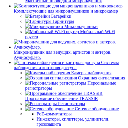
Магнитный проводной микронаушник
Комплектующие для микронаушников и микрокамер
Батарейки
Гарнитуры
Микронаушники
Мобильный Wi-Fi
роутер
Микронаушник для ведущих, артистов и актеров.
Аудиосуфлер.
Системы
наблюдения и контроля доступа
Камеры наблюдения
Охранная сигнализация
Персональные
регистраторы
Программное обеспечение TRASSIR
Регистраторы
Сетевое оборудование
PoE-коммутаторы
Инжекторы, сплиттеры, удлинители,
грозозащита