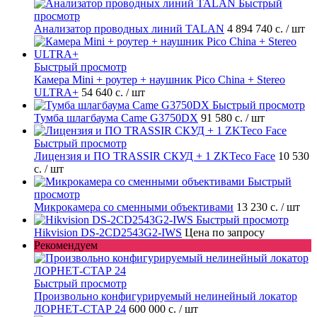
Быстрый
просмотр
Анализатор проводных линий TALAN
4 894 740 с.
/ шт
Быстрый просмотр
Камера Mini + роутер + наушник Pico China + Stereo
ULTRA+
54 640 с.
/ шт
Быстрый просмотр
Тумба шлагбаума Came G3750DX
91 580 с.
/ шт
Быстрый просмотр
Лицензия и ПО TRASSIR СКУД + 1 ZKTeco Face
10 530
с.
/ шт
Быстрый
просмотр
Микрокамера со сменными объективами
13 230 с.
/ шт
Быстрый просмотр
Hikvision DS-2CD2543G2-IWS
Цена по запросу
Рекомендуем
Быстрый просмотр
Произвольно конфигурируемый нелинейный локатор
ЛОРНЕТ-СТАР 24
600 000 с.
/ шт