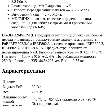
8.8 Гбит/с.
Размер таблицы MAC-адресов — 4К.
Скорость переадресации пакетов — 6.547 Mpps.
Внутренний кэш — 2.75 Мбит.
MDI/MDIX — автоматическое определение типа
соединения для работы с прямыми и кроссовыми
кабелями (для RJ-45).
DS-3E0326P-E/M (B) поддерживает полнодуплексный режим
передачи данных с промежуточным хранением, стандарты
РоЕ IEEE802.3af и IEEE802.3at, сетевые протоколы IEEE802.3,
IEEE802.3u и IEEE802.3x. Предусмотрена защита от
перенапряжения 6 кВ. Рабочие температуры — 0 °C… +40 °C.
Питание — 100 ~ 240 В AC, 4 A. Потребляемая мощность —
250 Вт. Размер — 335×44.5×226 мм. Вес — 2.55 кг.
Характеристики
Прочие
Бюджет РоЕ
30 Вт
Вес
2550 г
Влияние росы/
–40 °C… +85° C, влажность 5 % ~ 90 %
низкой
(без конденсата)
температуры