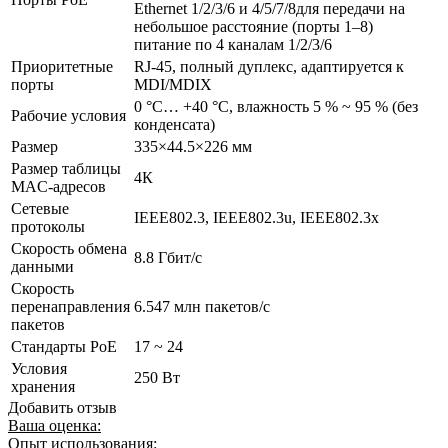
Ethernet 1/2/3/6 и 4/5/7/8для передачи на
небольшое расстояние (порты 1–8)
питание по 4 каналам 1/2/3/6
Приоритетные
RJ-45, полный дуплекс, адаптируется к
порты
MDI/MDIX
0 °C… +40 °C, влажность 5 % ~ 95 % (без
Рабочие условия
конденсата)
Размер
335×44.5×226 мм
Размер таблицы
4К
MAC-адресов
Сетевые
IEEE802.3, IEEE802.3u, IEEE802.3x
протоколы
Скорость обмена
8.8 Гбит/с
данными
Скорость
перенаправления
6.547 млн пакетов/с
пакетов
Стандарты РоЕ
17 ~ 24
Условия
250 Вт
хранения
Добавить отзыв
Ваша оценка:
Опыт использования: