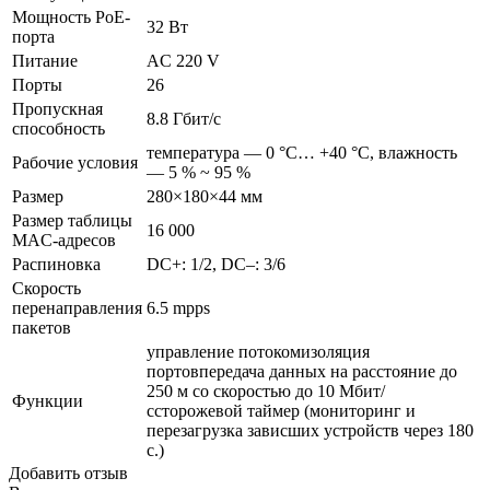
Мощность PoE-
32 Вт
порта
Питание
AC 220 V
Порты
26
Пропускная
8.8 Гбит/с
способность
температура — 0 °C… +40 °C, влажность
Рабочие условия
— 5 % ~ 95 %
Размер
280×180×44 мм
Размер таблицы
16 000
MAC-адресов
Распиновка
DC+: 1/2, DC–: 3/6
Скорость
перенаправления
6.5 mpps
пакетов
управление потокомизоляция
портовпередача данных на расстояние до
250 м со скоростью до 10 Мбит/
Функции
ссторожевой таймер (мониторинг и
перезагрузка зависших устройств через 180
с.)
Добавить отзыв