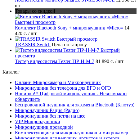
шт
Товары со скидкой
Быстрый просмотр
Комплект Bluetooth Sony + микронаушник «Micro»
14
420 с.
/ шт
Быстрый просмотр
TRASSIR Switch
Цена по запросу
Быстрый
просмотр
Тестер видеосистем Tezter TIP-H-M-7
81 890 с.
/ шт
Каталог
Онлайн Микрокамера и Микронаушник
Микронаушник без телефона для ЕГЭ и ОГЭ
Новинка!!! Цифровой микронаушник - Невозможно
обнаружить
Беспроводной наушник для экзамена Bluetooth (Блютуз)
Микронаушник Рация (Радио)
Микронаушник без петли на шее
VIP Микронаушники
Микронаушник проводной
Комплектующие для микронаушников и микрокамер
Микронаушник для ведущих, артистов и актеров.