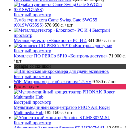
Быстрый просмотр
Тумба турникета Came Swing Gate SWG55
(001SWG55SS)
578 950 с.
/ шт
Быстрый
просмотр
Металлодетектор «Блокпост» PC И 4
341 060 с.
/ шт
Быстрый просмотр
Комплект ПО PERCo SP10 «Контроль доступа»
71 900 с.
/ шт
Товары со скидкой
Быстрый просмотр
WiFi Микрокамера с обьективом 1.5 мм
9 580 с.
/ шт
Рекомендуем
Быстрый просмотр
Мультимедийный концентратор PHONAK Roger
Multimedia Hub
185 160 с.
/ шт
Быстрый просмотр
Абонентский монитор Smartec ST-MS307M-SL
12 950 с.
/