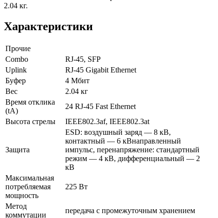
2.04 кг.
Характеристики
Прочие
Combo
RJ-45, SFP
Uplink
RJ-45 Gigabit Ethernet
Буфер
4 Мбит
Вес
2.04 кг
Время отклика
24 RJ-45 Fast Ethernet
(tA)
Высота стрелы
IEEE802.3af, IEEE802.3at
ESD: воздушный заряд — 8 кВ,
контактный — 6 кВнаправленный
Защита
импульс, перенапряжение: стандартный
режим — 4 кВ, дифференциальный — 2
кВ
Максимальная
потребляемая
225 Вт
мощность
Метод
передача с промежуточным хранением
коммутации