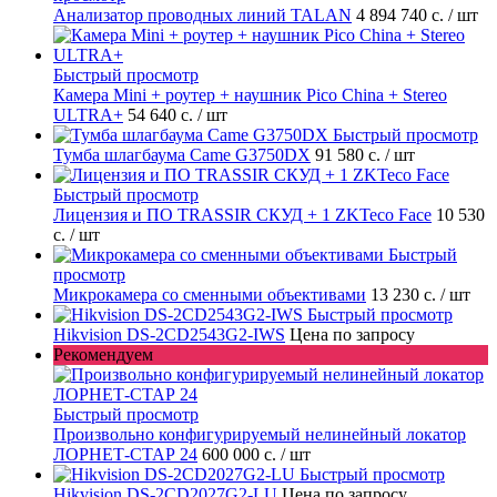
Анализатор проводных линий TALAN
4 894 740 с.
/ шт
Быстрый просмотр
Камера Mini + роутер + наушник Pico China + Stereo
ULTRA+
54 640 с.
/ шт
Быстрый просмотр
Тумба шлагбаума Came G3750DX
91 580 с.
/ шт
Быстрый просмотр
Лицензия и ПО TRASSIR СКУД + 1 ZKTeco Face
10 530
с.
/ шт
Быстрый
просмотр
Микрокамера со сменными объективами
13 230 с.
/ шт
Быстрый просмотр
Hikvision DS-2CD2543G2-IWS
Цена по запросу
Рекомендуем
Быстрый просмотр
Произвольно конфигурируемый нелинейный локатор
ЛОРНЕТ-СТАР 24
600 000 с.
/ шт
Быстрый просмотр
Hikvision DS-2CD2027G2-LU
Цена по запросу