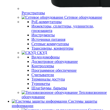
Регистраторы
Сетевое оборудование
PoE-коммутаторы
Инжекторы, сплиттеры, удлинители,
грозозащита
Инструменты
Источники питания
Сетевые коммутаторы
Трансиверы, конвертеры
СКУД
Видеодомофоны
Досмотровое оборудование
Контроллеры
Программное обеспечение
Считыватели
Терминалы доступа
Турникеты
Шлагбаумы, барьеры
Тепловизионное
оборудование
Системы защиты
информации