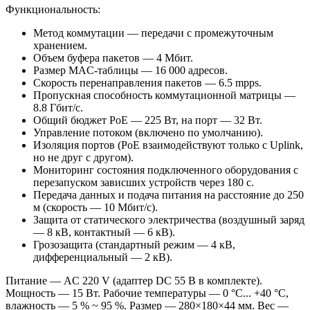
Функциональность:
Метод коммутации — передачи с промежуточным
хранением.
Объем буфера пакетов — 4 Мбит.
Размер MAC-таблицы — 16 000 адресов.
Скорость перенаправления пакетов — 6.5 mpps.
Пропускная способность коммутационной матрицы —
8.8 Гбит/с.
Общий бюджет PoE — 225 Вт, на порт — 32 Вт.
Управление потоком (включено по умолчанию).
Изоляция портов (PoE взаимодействуют только с Uplink,
но не друг с другом).
Мониторинг состояния подключенного оборудования с
перезапуском зависших устройств через 180 с.
Передача данных и подача питания на расстояние до 250
м (скорость — 10 Мбит/с).
Защита от статического электричества (воздушный заряд
— 8 кВ, контактный — 6 кВ).
Грозозащита (стандартный режим — 4 кВ,
дифференциальный — 2 кВ).
Питание — AC 220 V (адаптер DC 55 В в комплекте).
Мощность — 15 Вт. Рабочие температуры — 0 °C... +40 °C,
влажность — 5 % ~ 95 %. Размер — 280×180×44 мм. Вес —