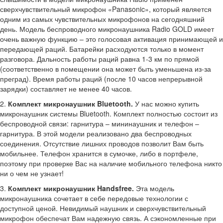
сверхчувствительный микрофон «Panasonic», который является
одним из самых чувствительных микрофонов на сегодняшний
день. Модель беспроводного микронаушника Radio GOLD имеет
очень важную функцию – это голосовая активация принимающей и
передающей раций. Батарейки расходуются только в момент
разговора. Дальность работы раций равна 1-3 км по прямой
(соответственно в помещении она может быть уменьшена из-за
преград). Время работы раций (после 10 часов непрерывной
зарядки) составляет не менее 40 часов.
2.
Комплект микронаушник Bluetooth.
У нас можно купить
микронаушник системы Bluetooth. Комплект полностью состоит из
беспроводной связи: гарнитура – мининаушник и телефон –
гарнитура. В этой модели реализовано два беспроводных
соединения. Отсутствие лишних проводов позволит Вам быть
мобильнее. Телефон хранится в сумочке, либо в портфеле,
поэтому при проверке Вас на наличие мобильного телефона никто
ни о чем не узнает!
3.
Комплект микронаушник Handsfree.
Эта модель
микронаушника сочетает в себе передовые технологии с
доступной ценой. Невидимый наушник и сверхчувствительный
микрофон обеспечат Вам надежную связь. А сэкономленные при