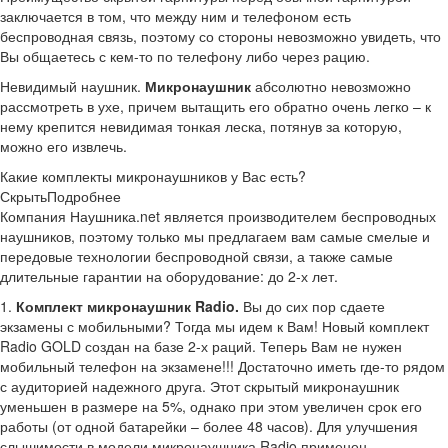
заключается в том, что между ним и телефоном есть
беспроводная связь, поэтому со стороны невозможно увидеть, что
Вы общаетесь с кем-то по телефону либо через рацию.
Невидимый наушник.
Микронаушник
абсолютно невозможно
рассмотреть в ухе, причем вытащить его обратно очень легко – к
нему крепится невидимая тонкая леска, потянув за которую,
можно его извлечь.
Какие комплекты микронаушников у Вас есть?
Скрыть
Подробнее
Компания Наушника.net является производителем беспроводных
наушников, поэтому только мы предлагаем вам самые смелые и
передовые технологии беспроводной связи, а также самые
длительные гарантии на оборудование: до 2-х лет.
1.
Комплект микронаушник Radio.
Вы до сих пор сдаете
экзамены с мобильными? Тогда мы идем к Вам! Новый комплект
Radio GOLD создан на базе 2-х раций. Теперь Вам не нужен
мобильный телефон на экзамене!!! Достаточно иметь где-то рядом
с аудиторией надежного друга. Этот скрытый микронаушник
уменьшен в размере на 5%, однако при этом увеличен срок его
работы (от одной батарейки – более 48 часов). Для улучшения
слышимости в модели микронаушника Radio применен