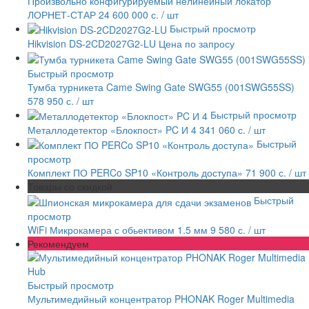
Произвольно конфигурируемый нелинейный локатор
ЛОРНЕТ-СТАР 24
600 000 с.
/ шт
Быстрый просмотр
Hikvision DS-2CD2027G2-LU
Цена по запросу
Быстрый просмотр
Тумба турникета Came Swing Gate SWG55 (001SWG55SS)
578 950 с.
/ шт
Быстрый просмотр
Металлодетектор «Блокпост» PC И 4
341 060 с.
/ шт
Быстрый
просмотр
Комплект ПО PERCo SP10 «Контроль доступа»
71 900 с.
/ шт
Товары со скидкой
Быстрый
просмотр
WiFi Микрокамера с обьективом 1.5 мм
9 580 с.
/ шт
Рекомендуем
Быстрый просмотр
Мультимедийный концентратор PHONAK Roger Multimedia