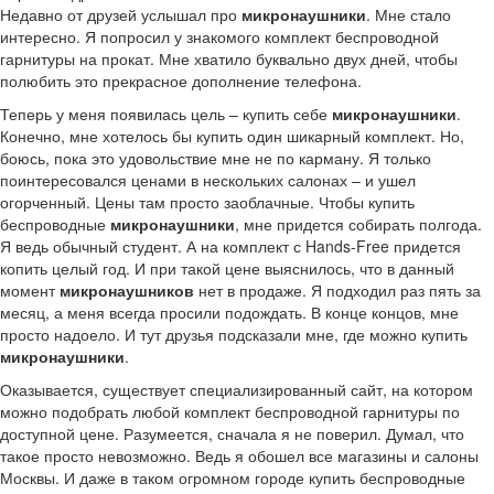
Недавно от друзей услышал про
микронаушники
. Мне стало
интересно. Я попросил у знакомого комплект беспроводной
гарнитуры на прокат. Мне хватило буквально двух дней, чтобы
полюбить это прекрасное дополнение телефона.
Теперь у меня появилась цель – купить себе
микронаушники
.
Конечно, мне хотелось бы купить один шикарный комплект. Но,
боюсь, пока это удовольствие мне не по карману. Я только
поинтересовался ценами в нескольких салонах – и ушел
огорченный. Цены там просто заоблачные. Чтобы купить
беспроводные
микронаушники
, мне придется собирать полгода.
Я ведь обычный студент. А на комплект с Hands-Free придется
копить целый год. И при такой цене выяснилось, что в данный
момент
микронаушников
нет в продаже. Я подходил раз пять за
месяц, а меня всегда просили подождать. В конце концов, мне
просто надоело. И тут друзья подсказали мне, где можно купить
микронаушники
.
Оказывается, существует специализированный сайт, на котором
можно подобрать любой комплект беспроводной гарнитуры по
доступной цене. Разумеется, сначала я не поверил. Думал, что
такое просто невозможно. Ведь я обошел все магазины и салоны
Москвы. И даже в таком огромном городе купить беспроводные