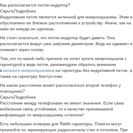
Как располагается петля-индуктор?
Скрыть
Подробнее
Индуктивная петля является антенной для микронаушника. Этим и
обусловлено ее близкое расположение к устройству. Иначе, как на
шею ее никуда не оденешь.
Не стоит опасаться, что петля-индуктор будет давить. Она
располагается вокруг шеи широким диаметром. Ведь ее одевают и
снимают через голову.
Тем, кто по какой-либо причине не хочет купить микронаушник с
гарнитурой в виде петли, рекомендуем обратить внимание
в
каталоге микронаушников
на гарнитуры без индуктивной петли, а
также на гарнитуру блютуз-очки.
На каком расстоянии может располагаться второй телефон у
помощника?
Скрыть
Подробнее
Расстояние между телефонами не имеет значения. Если сама
мобильная связь устойчивая, то и качество принимаемой
информации по микронаушнику отличное!
Есть небольшие оговорки для Radio-гарнитуры. Помехи могут
произойти он экранирующих радиосигналы стен и потолков. При