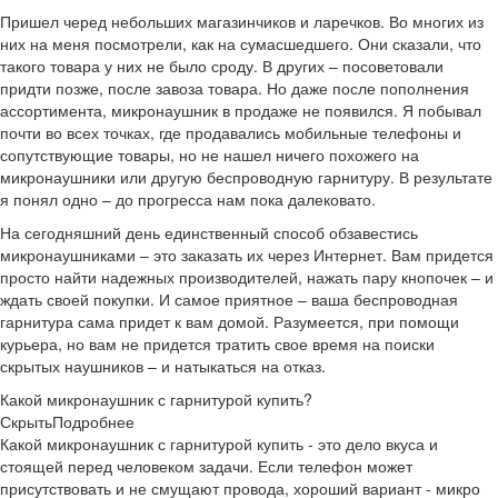
Пришел черед небольших магазинчиков и ларечков. Во многих из
них на меня посмотрели, как на сумасшедшего. Они сказали, что
такого товара у них не было сроду. В других – посоветовали
придти позже, после завоза товара. Но даже после пополнения
ассортимента, микронаушник в продаже не появился. Я побывал
почти во всех точках, где продавались мобильные телефоны и
сопутствующие товары, но не нашел ничего похожего на
микронаушники или другую беспроводную гарнитуру. В результате
я понял одно – до прогресса нам пока далековато.
На сегодняшний день единственный способ обзавестись
микронаушниками – это заказать их через Интернет. Вам придется
просто найти надежных производителей, нажать пару кнопочек – и
ждать своей покупки. И самое приятное – ваша беспроводная
гарнитура сама придет к вам домой. Разумеется, при помощи
курьера, но вам не придется тратить свое время на поиски
скрытых наушников – и натыкаться на отказ.
Какой микронаушник с гарнитурой купить?
Скрыть
Подробнее
Какой микронаушник с гарнитурой купить - это дело вкуса и
стоящей перед человеком задачи. Если телефон может
присутствовать и не смущают провода, хороший вариант - микро