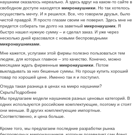
наушники оказалось нереально. А здесь вдруг на каком-то сайте в
свободном доступе находятся
микронаушники
. Но так хотелось
осуществить мечту. И я решился. Все, что говорили друзья, было
чистой правдой. Я просто глазам своим не поверил. Здесь мне не
придется собирать так долго на заветный
микронаушник
. Я
быстро нашел нужную сумму – и сделал заказ. И уже через
несколько дней красовался с новыми беспроводными
микронаушниками
.
Мне кажется, услугами этой фирмы полезно пользоваться тем
людям, для которых главное – это качество. Конечно, можно
месяцами ждать фирменные
микронаушники
. Потом
выкладывать за них бешеные суммы. Но проще купить хороший
товар по хорошей цене. Именно так я и поступил.
Откуда такая разница в ценах на микро наушники?
Скрыть
Подробнее
Мы предлагаем модели наушников разных ценовых категорий. В
одних используются российские комплектующие, поэтому и стоят
они меньше. В других комплектующие импортные.
Соответственно, и цена больше.
Кроме того, мы предлагаем последние разработки рынка
беспроводных микронаушников, которым позавидует сам Агент