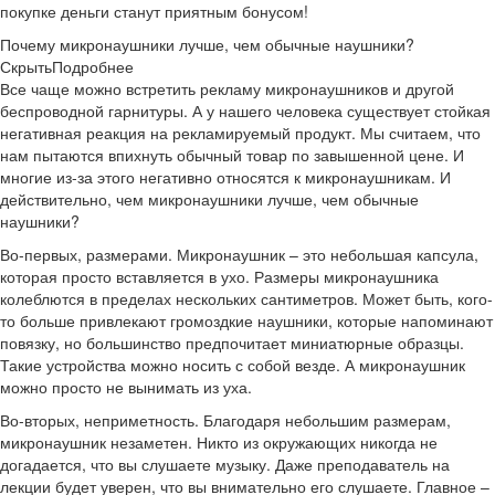
покупке деньги станут приятным бонусом!
Почему микронаушники лучше, чем обычные наушники?
Скрыть
Подробнее
Все чаще можно встретить рекламу микронаушников и другой
беспроводной гарнитуры. А у нашего человека существует стойкая
негативная реакция на рекламируемый продукт. Мы считаем, что
нам пытаются впихнуть обычный товар по завышенной цене. И
многие из-за этого негативно относятся к микронаушникам. И
действительно, чем микронаушники лучше, чем обычные
наушники?
Во-первых, размерами. Микронаушник – это небольшая капсула,
которая просто вставляется в ухо. Размеры микронаушника
колеблются в пределах нескольких сантиметров. Может быть, кого-
то больше привлекают громоздкие наушники, которые напоминают
повязку, но большинство предпочитает миниатюрные образцы.
Такие устройства можно носить с собой везде. А микронаушник
можно просто не вынимать из уха.
Во-вторых, неприметность. Благодаря небольшим размерам,
микронаушник незаметен. Никто из окружающих никогда не
догадается, что вы слушаете музыку. Даже преподаватель на
лекции будет уверен, что вы внимательно его слушаете. Главное –