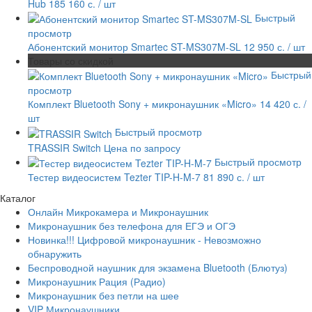
Hub
185 160 с.
/ шт
Быстрый
просмотр
Абонентский монитор Smartec ST-MS307M-SL
12 950 с.
/ шт
Товары со скидкой
Быстрый
просмотр
Комплект Bluetooth Sony + микронаушник «Micro»
14 420 с.
/
шт
Быстрый просмотр
TRASSIR Switch
Цена по запросу
Быстрый просмотр
Тестер видеосистем Tezter TIP-H-M-7
81 890 с.
/ шт
Каталог
Онлайн Микрокамера и Микронаушник
Микронаушник без телефона для ЕГЭ и ОГЭ
Новинка!!! Цифровой микронаушник - Невозможно
обнаружить
Беспроводной наушник для экзамена Bluetooth (Блютуз)
Микронаушник Рация (Радио)
Микронаушник без петли на шее
VIP Микронаушники