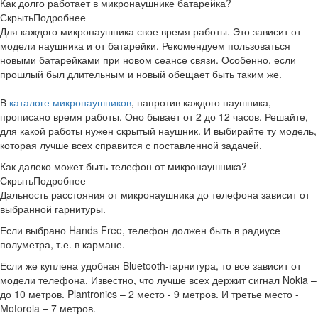
Как долго работает в микронаушнике батарейка?
Скрыть
Подробнее
Для каждого микронаушника свое время работы. Это зависит от
модели наушника и от батарейки. Рекомендуем пользоваться
новыми батарейками при новом сеансе связи. Особенно, если
прошлый был длительным и новый обещает быть таким же.
В
каталоге микронаушников
, напротив каждого наушника,
прописано время работы. Оно бывает от 2 до 12 часов. Решайте,
для какой работы нужен скрытый наушник. И выбирайте ту модель,
которая лучше всех справится с поставленной задачей.
Как далеко может быть телефон от микронаушника?
Скрыть
Подробнее
Дальность расстояния от микронаушника до телефона зависит от
выбранной гарнитуры.
Если выбрано Hands Free, телефон должен быть в радиусе
полуметра, т.е. в кармане.
Если же куплена удобная Bluetooth-гарнитура, то все зависит от
модели телефона. Известно, что лучше всех держит сигнал Nokia –
до 10 метров. Plantronics – 2 место - 9 метров. И третье место -
Motorola – 7 метров.