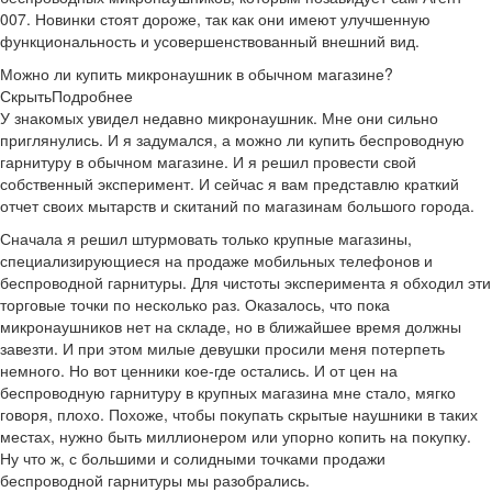
007. Новинки стоят дороже, так как они имеют улучшенную
функциональность и усовершенствованный внешний вид.
Можно ли купить микронаушник в обычном магазине?
Скрыть
Подробнее
У знакомых увидел недавно микронаушник. Мне они сильно
приглянулись. И я задумался, а можно ли купить беспроводную
гарнитуру в обычном магазине. И я решил провести свой
собственный эксперимент. И сейчас я вам представлю краткий
отчет своих мытарств и скитаний по магазинам большого города.
Сначала я решил штурмовать только крупные магазины,
специализирующиеся на продаже мобильных телефонов и
беспроводной гарнитуры. Для чистоты эксперимента я обходил эти
торговые точки по несколько раз. Оказалось, что пока
микронаушников нет на складе, но в ближайшее время должны
завезти. И при этом милые девушки просили меня потерпеть
немного. Но вот ценники кое-где остались. И от цен на
беспроводную гарнитуру в крупных магазина мне стало, мягко
говоря, плохо. Похоже, чтобы покупать скрытые наушники в таких
местах, нужно быть миллионером или упорно копить на покупку.
Ну что ж, с большими и солидными точками продажи
беспроводной гарнитуры мы разобрались.