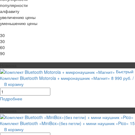
популярности
алфавиту
увеличению цены
уменьшению цены
Показать по:
30
30
60
90
Вид каталога:
Новинка
Быстрый 
Комплект Bluetooth Motorola + микронаушник «Магнит»
8 990 руб.
/
В корзину
Подробнее
равнение
В избранное
Новинка
Комплект Bluetooth «MiniBox»(без петли) + мини наушник «Pico»
15
В корзину