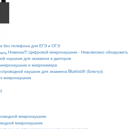
к без телефона для ЕГЭ и ОГЭ
Новинка!!! Цифровой микронаушник - Невозможно обнаружить
ой наушник для экзамена и дикторов
микронаушник и микрокамера
спроводной наушник для экзамена Bluetooth (Блютуз)
уз микронаушник
о)
роводной микронаушник
оводной микронаушник
ектующие для микронаушников и микрокамер