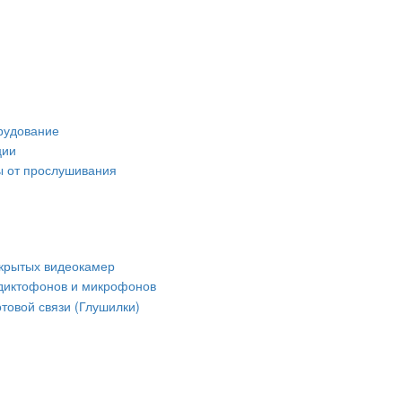
рудование
ции
 от прослушивания
крытых видеокамер
диктофонов и микрофонов
товой связи (Глушилки)