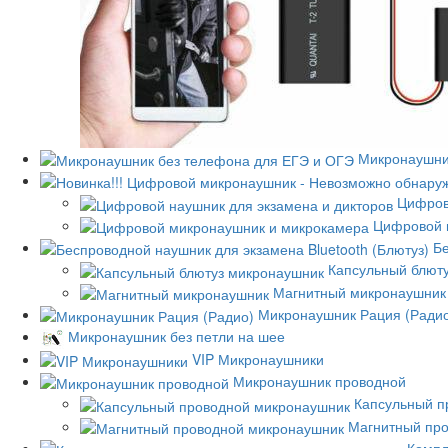
Микронаушни
Цифров
Цифровой 
Бе
Капсульный блют
Магнитный микронаушник
Микронаушник Рация (Ради
Микронаушник без петли на шее
VIP Микронаушники
Микронаушник проводной
Капсульный п
Магнитный пр
Компл