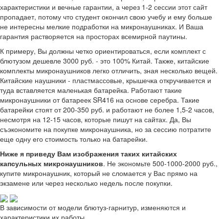
характеристики и вечные гарантии, а через 1-2 сессии этот сайт
пропадает, потому что студент окончил свою учебу и ему больше
не интересны мелкие подработки на микронаушниках. И Ваша
гарантия растворяется на просторах всемирной паутины.
К примеру, Вы должны четко ориентироваться, если комплект с
блютузом дешевле 3000 руб. - это 100% Китай. Также, китайские
комплекты микронаушников легко отличить, зная несколько вещей.
Китайские наушники - пластмассовые, крышечка откручивается и
туда вставляется маленькая батарейка. Работают такие
микронаушники от батареек SR416 на основе серебра. Такие
батарейки стоят от 200-350 руб. и работают не более 1,5-2 часов,
несмотря на 12-15 часов, которые пишут на сайтах. Да, Вы
съэкономите на покупке микронаушника, но за сессию потратите
еще одну его стоимость только на батарейки.
Ниже я приведу Вам изображения таких китайских
капсульных микронаушников
. Не экономьте 500-1000-2000 руб.,
купите микронаушник, который не сломается у Вас прямо на
экзамене или через несколько недель после покупки.
В зависимости от модели блютуз-гарнитур, изменяются и
характеристики их работы.