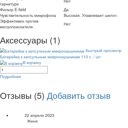
Нет
гарнитуре
Фильтр E-field
Да
Чувствительность микрофона
Высокая. Улавливает шепот.
Эффективен против
Нет
металлоискателя
Аксессуары (1)
Быстрый просмотр
Батарейка к капсульным микронаушникам
110 с.
/ шт
В корзину
Подробнее
равнение
В избранное
Отзывы (5)
Добавить отзыв
Рейтинг товара:
22 апреля 2023
Дата:
Женя
Автор:
Достоинства: