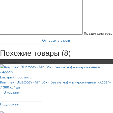
Представьтесь:
Отправить отзыв
Похожие товары (8)
Хит продаж
Быстрый просмотр
Комплект Bluetooth «MiniBox»(без петли) + микронаушник «Agger»
7 360 с.
/ шт
В корзину
Подробнее
равнение
В избранное