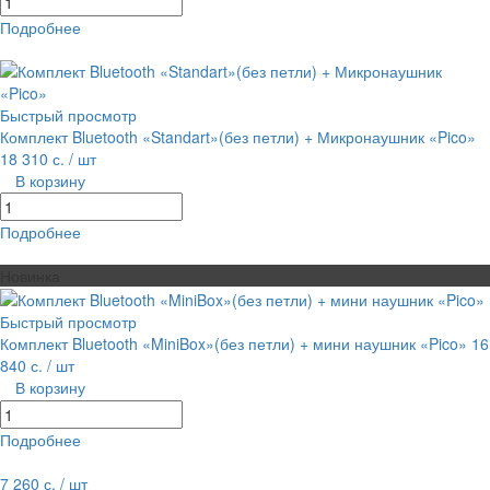
Подробнее
равнение
В избранное
Быстрый просмотр
Комплект Bluetooth «Standart»(без петли) + Микронаушник «Pico»
18 310 с.
/ шт
В корзину
Подробнее
равнение
В избранное
Новинка
Быстрый просмотр
Комплект Bluetooth «MiniBox»(без петли) + мини наушник «Pico»
16
840 с.
/ шт
В корзину
Подробнее
равнение
В избранное
7 260 с.
/ шт