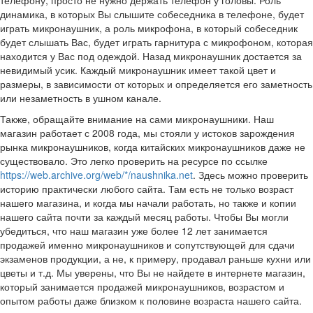
динамика, в которых Вы слышите собеседника в телефоне, будет
играть микронаушник, а роль микрофона, в который собеседник
будет слышать Вас, будет играть гарнитура с микрофоном, которая
находится у Вас под одеждой. Назад микронаушник достается за
невидимый усик. Каждый микронаушник имеет такой цвет и
размеры, в зависимости от которых и определяется его заметность
или незаметность в ушном канале.
Также, обращайте внимание на сами микронаушники. Наш
магазин работает с 2008 года, мы стояли у истоков зарождения
рынка микронаушников, когда китайских микронаушников даже не
существовало. Это легко проверить на ресурсе по ссылке
https://web.archive.org/web/*/naushnika.net
. Здесь можно проверить
историю практически любого сайта. Там есть не только возраст
нашего магазина, и когда мы начали работать, но также и копии
нашего сайта почти за каждый месяц работы. Чтобы Вы могли
убедиться, что наш магазин уже более 12 лет занимается
продажей именно микронаушников и сопутствующей для сдачи
экзаменов продукции, а не, к примеру, продавал раньше кухни или
цветы и т.д. Мы уверены, что Вы не найдете в интернете магазин,
который занимается продажей микронаушников, возрастом и
опытом работы даже близком к половине возраста нашего сайта.