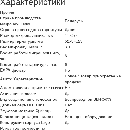
Характеристики
Прочие
Страна производства
Беларусь
микронаушника
Страна производства гарнитуры
Дания
Размер микронаушника, мм
11х5х4
Размер гарнитуры, мм
52х34х29
Вес микронаушника, г
3,1
Время работы микронаушника,
6
час
Время работы гарнитуры, час
6
EXPA-фильтр
Нет
Новое / Товар приобретен на
Авито: Характеристики
продажу
Автоматическое принятие вызова
Нет
Активация голосом
Да
Вид соединения с телефоном
Беспроводной Bluetooth
Двойная серная шайба
Нет
Звуковая матрица Q-sharp
Да
Кнопка-пищалка(кашлялка)
Есть (доп. оборудование)
Конструкция корпуса Ergo
Да
Регулятор громкости на