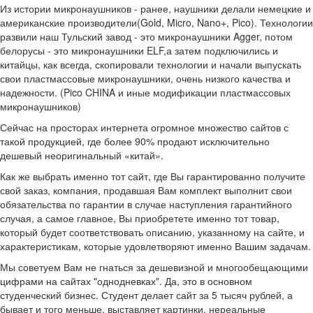
Из истории микронаушников - ранее, наушники делали немецкие и
американские производители(Gold, Micro, Nano+, Pico). Технологии
развили наш Тульский завод - это микронаушники Agger, потом
белорусы - это микронаушники ELF,а затем подключились и
китайцы, как всегда, скопировали технологии и начали выпускать
свои пластмассовые микронаушники, очень низкого качества и
надежности. (Pico CHINA и иные модификации пластмассовых
микронаушников)
Сейчас на просторах интернета огромное множество сайтов с
такой продукцией, где более 90% продают исключительно
дешевый неоригинальный «китай».
Как же выбрать именно тот сайт, где Вы гарантированно получите
свой заказ, компания, продавшая Вам комплект выполнит свои
обязательства по гарантии в случае наступления гарантийного
случая, а самое главное, Вы приобретете именно тот товар,
который будет соответствовать описанию, указанному на сайте, и
характеристикам, которые удовлетворяют именно Вашим задачам.
Мы советуем Вам не гнаться за дешевизной и многообещающими
цифрами на сайтах "однодневках". Да, это в основном
студенческий бизнес. Студент делает сайт за 5 тысяч рублей, а
бывает и того меньше, выставляет картинки, нереальные