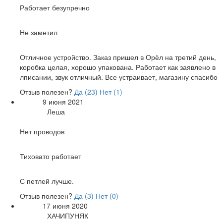
Работает безупречно
Недостатки:
Не заметил
Общие впечатления:
Отличное устройство. Заказ пришел в Орёл на третий день,
коробка целая, хорошо упакована. Работает как заявлено в
лписании, звук отличный. Все устраивает, магазину спасибо
Отзыв полезен?
Да (
23
)
Нет (
1
)
9 июня 2021
Дата:
Леша
Автор:
Достоинства:
Нет проводов
Недостатки:
Тиховато работает
Общие впечатления:
С петлей лучше.
Отзыв полезен?
Да (
3
)
Нет (
0
)
17 июня 2020
Дата:
ХАЧИПУНЯК
Автор: