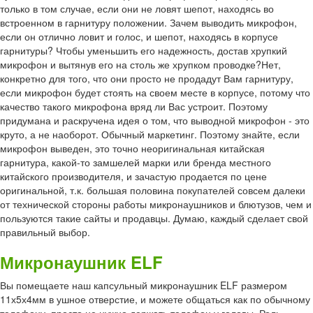
только в том случае, если они не ловят шепот, находясь во
встроенном в гарнитуру положении. Зачем выводить микрофон,
если он отлично ловит и голос, и шепот, находясь в корпусе
гарнитуры? Чтобы уменьшить его надежность, достав хрупкий
микрофон и вытянув его на столь же хрупком проводке?Нет,
конкретно для того, что они просто не продадут Вам гарнитуру,
если микрофон будет стоять на своем месте в корпусе, потому что
качество такого микрофона вряд ли Вас устроит. Поэтому
придумана и раскручена идея о том, что выводной микрофон - это
круто, а не наоборот. Обычный маркетинг. Поэтому знайте, если
микрофон выведен, это точно неоригинальная китайская
гарнитура, какой-то замшелей марки или бренда местного
китайского производителя, и зачастую продается по цене
оригинальной, т.к. большая половина покупателей совсем далеки
от технической стороны работы микронаушников и блютузов, чем и
пользуются такие сайты и продавцы. Думаю, каждый сделает свой
правильный выбор.
Микронаушник ELF
Вы помещаете наш капсульный микронаушник ELF размером
11х5х4мм в ушное отверстие, и можете общаться как по обычному
телефону, просто не нужно держать телефон у головы. Роль