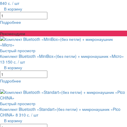
840 с.
/ шт
В корзину
Подробнее
равнение
В избранное
Рекомендуем
Быстрый просмотр
Комплект Bluetooth «MiniBox»(без петли) + микронаушник «Micro»
13 150 с.
/ шт
В корзину
Подробнее
равнение
В избранное
Быстрый просмотр
Комплект Bluetooth «Standart»(без петли) + микронаушник «Pico
CHINA»
8 310 с.
/ шт
В корзину