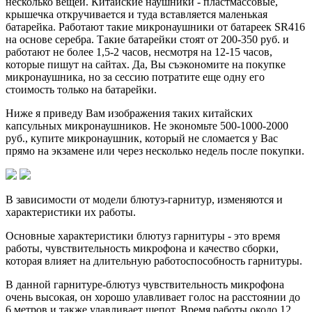
несколько вещей. Китайские наушники - пластмассовые,
крышечка откручивается и туда вставляется маленькая
батарейка. Работают такие микронаушники от батареек SR416
на основе серебра. Такие батарейки стоят от 200-350 руб. и
работают не более 1,5-2 часов, несмотря на 12-15 часов,
которые пишут на сайтах. Да, Вы съэкономите на покупке
микронаушника, но за сессию потратите еще одну его
стоимость только на батарейки.
Ниже я приведу Вам изображения таких китайских
капсульных микронаушников. Не экономьте 500-1000-2000
руб., купите микронаушник, который не сломается у Вас
прямо на экзамене или через несколько недель после покупки.
В зависимости от модели блютуз-гарнитур, изменяются и
характеристики их работы.
Основные характеристики блютуз гарнитуры - это время
работы, чувствительность микрофона и качество сборки,
которая влияет на длительную работоспособность гарнитуры.
В данной гарнитуре-блютуз чувствительность микрофона
очень высокая, он хорошо улавливает голос на расстоянии до
6 метров и также улавливает шепот. Время работы около 12