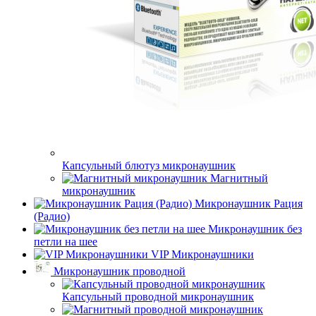
Капсульный блютуз микронаушник
Магнитный
микронаушник
Микронаушник Рация
(Радио)
Микронаушник без
петли на шее
VIP Микронаушники
Микронаушник проводной
Капсульный проводной микронаушник