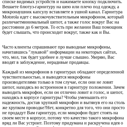
списке видимых устройств и нажимаете кнопку подключить.
Вешаете блютуз-гарнитуру на шею или плечо под одежду, а
микронаушник капсулу вставляете в ушной канал. Гарнитура
Motorola идет с высокочувствительным микрофоном, который
различаетминимальный шепот, а также голос вокруг Вас на
расстоянии до 6 метров. То есть при желании Ваш помощник
будет слышать, что происходит вокруг, также как и Вы.
Часто клиенты спрашивают про выводные микрофоны,
начитавшись "лукавой" информации на некоторых сайтах,
что, мол, так будет удобнее и лучше слышно. Уверяю, Вас
вводят в заблуждение, нерадивые продавцы.
Каждый из микрофонов в гарнитурах обладают определенной
чувствительностью, и выводятся микрофоны
производителями только в том случае, если они не ловят
шепот, находясь во встроенном в гарнитуру положении. Зачем
выводить микрофон, если он отлично ловит и голос, и шепот,
находясь в корпусе гарнитуры? Чтобы уменьшить его
надежность, достав хрупкий микрофон и вытянув его на столь
же хрупком проводке?Нет, конкретно для того, что они просто
не продадут Вам гарнитуру, если микрофон будет стоять на
своем месте в корпусе, потому что качество такого микрофона
вряд ли Вас устроит. Поэтому придумана и раскручена идея о