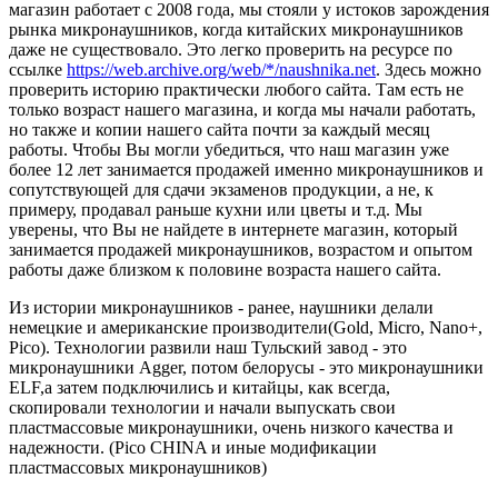
магазин работает с 2008 года, мы стояли у истоков зарождения
рынка микронаушников, когда китайских микронаушников
даже не существовало. Это легко проверить на ресурсе по
ссылке
https://web.archive.org/web/*/naushnika.net
. Здесь можно
проверить историю практически любого сайта. Там есть не
только возраст нашего магазина, и когда мы начали работать,
но также и копии нашего сайта почти за каждый месяц
работы. Чтобы Вы могли убедиться, что наш магазин уже
более 12 лет занимается продажей именно микронаушников и
сопутствующей для сдачи экзаменов продукции, а не, к
примеру, продавал раньше кухни или цветы и т.д. Мы
уверены, что Вы не найдете в интернете магазин, который
занимается продажей микронаушников, возрастом и опытом
работы даже близком к половине возраста нашего сайта.
Из истории микронаушников - ранее, наушники делали
немецкие и американские производители(Gold, Micro, Nano+,
Pico). Технологии развили наш Тульский завод - это
микронаушники Agger, потом белорусы - это микронаушники
ELF,а затем подключились и китайцы, как всегда,
скопировали технологии и начали выпускать свои
пластмассовые микронаушники, очень низкого качества и
надежности. (Pico CHINA и иные модификации
пластмассовых микронаушников)