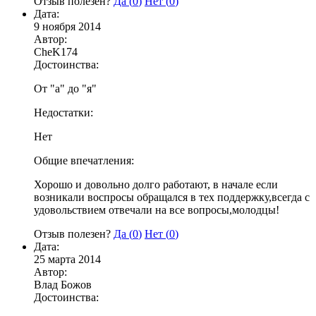
Отзыв полезен?
Да (
0
)
Нет (
0
)
Дата:
9 ноября 2014
Автор:
CheK174
Достоинства:
От "а" до "я"
Недостатки:
Нет
Общие впечатления:
Хорошо и довольно долго работают, в начале если
возникали воспросы обращался в тех поддержку,всегда с
удовольствием отвечали на все вопросы,молодцы!
Отзыв полезен?
Да (
0
)
Нет (
0
)
Дата:
25 марта 2014
Автор:
Влад Божов
Достоинства: