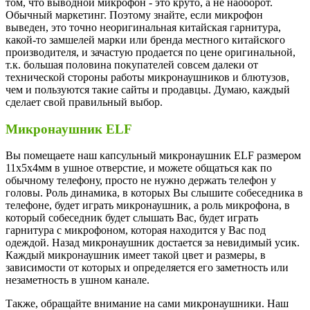
том, что выводной микрофон - это круто, а не наоборот.
Обычный маркетинг. Поэтому знайте, если микрофон
выведен, это точно неоригинальная китайская гарнитура,
какой-то замшелей марки или бренда местного китайского
производителя, и зачастую продается по цене оригинальной,
т.к. большая половина покупателей совсем далеки от
технической стороны работы микронаушников и блютузов,
чем и пользуются такие сайты и продавцы. Думаю, каждый
сделает свой правильный выбор.
Микронаушник ELF
Вы помещаете наш капсульный микронаушник ELF размером
11х5х4мм в ушное отверстие, и можете общаться как по
обычному телефону, просто не нужно держать телефон у
головы. Роль динамика, в которых Вы слышите собеседника в
телефоне, будет играть микронаушник, а роль микрофона, в
который собеседник будет слышать Вас, будет играть
гарнитура с микрофоном, которая находится у Вас под
одеждой. Назад микронаушник достается за невидимый усик.
Каждый микронаушник имеет такой цвет и размеры, в
зависимости от которых и определяется его заметность или
незаметность в ушном канале.
Также, обращайте внимание на сами микронаушники. Наш