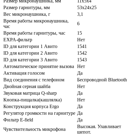
Размер микронаушника, мм
11х5х4
Размер гарнитуры, мм
53х24х25
Вес микронаушника, г
3,1
Время работы микронаушника,
6
час
Время работы гарнитуры, час
15
EXPA-фильтр
Нет
ID для категории 1 Авито
1541
ID для категории 2 Авито
1542
ID для категории 3 Авито
1543
Автоматическое принятие вызова
Нет
Активация голосом
Да
Вид соединения с телефоном
Беспроводной Bluetooth
Двойная серная шайба
Нет
Звуковая матрица Q-sharp
Да
Кнопка-пищалка(кашлялка)
Нет
Конструкция корпуса Ergo
Да
Регулятор громкости на гарнитуре
Да
Фильтр E-field
Да
Высокая. Улавливает
Чувствительность микрофона
шепот.