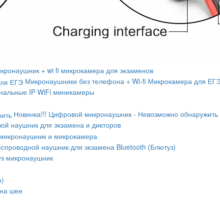
кронаушник + wi fi микрокамера для экзаменов
Микронаушники без телефона + Wi-fi Микрокамера для ЕГ
альные IP WiFi миникамеры
Новинка!!! Цифровой микронаушник - Невозможно обнаружить
ой наушник для экзамена и дикторов
микронаушник и микрокамера
спроводной наушник для экзамена Bluetooth (Блютуз)
уз микронаушник
о)
 на шее