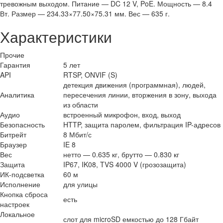
тревожным выходом. Питание — DC 12 V, PoE. Мощность — 8.4
Вт. Размер — 234.33×77.50×75.31 мм. Вес — 635 г.
Характеристики
Прочие
Гарантия
5 лет
API
RTSP, ONVIF (S)
детекция движения (программная), людей,
Аналитика
пересечения линии, вторжения в зону, выхода
из области
Аудио
встроенный микрофон, вход, выход
Безопасность
HTTP, защита паролем, фильтрация IP-адресов
Битрейт
8 Мбит/с
Браузер
IE 8
Вес
нетто — 0.635 кг, брутто — 0.830 кг
Защита
IP67, IK08, TVS 4000 V (грозозащита)
ИК-подсветка
60 м
Исполнение
для улицы
Кнопка сброса
есть
настроек
Локальное
слот для microSD емкостью до 128 Гбайт