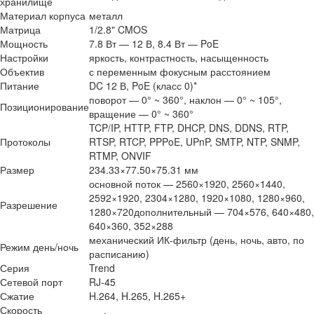
хранилище
Материал корпуса
металл
Матрица
1/2.8" CMOS
Мощность
7.8 Вт — 12 В, 8.4 Вт — PoE
Настройки
яркость, контрастность, насыщенность
Объектив
с переменным фокусным расстоянием
Питание
DC 12 В, PoE (класс 0)*
поворот — 0° ~ 360°, наклон — 0° ~ 105°,
Позиционирование
вращение — 0° ~ 360°
TCP/IP, HTTP, FTP, DHCP, DNS, DDNS, RTP,
Протоколы
RTSP, RTCP, PPPoE, UPnP, SMTP, NTP, SNMP,
RTMP, ONVIF
Размер
234.33×77.50×75.31 мм
основной поток — 2560×1920, 2560×1440,
2592×1920, 2304×1280, 1920×1080, 1280×960,
Разрешение
1280×720дополнительный — 704×576, 640×480,
640×360, 352×288
механический ИК-фильтр (день, ночь, авто, по
Режим день/ночь
расписанию)
Серия
Trend
Сетевой порт
RJ-45
Сжатие
H.264, H.265, H.265+
Скорость