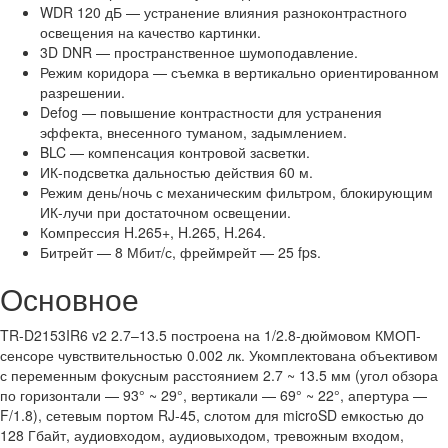
WDR 120 дБ — устранение влияния разноконтрастного
освещения на качество картинки.
3D DNR — пространственное шумоподавление.
Режим коридора — съемка в вертикально ориентированном
разрешении.
Defog — повышение контрастности для устранения
эффекта, внесенного туманом, задымлением.
BLC — компенсация контровой засветки.
ИК-подсветка дальностью действия 60 м.
Режим день/ночь с механическим фильтром, блокирующим
ИК-лучи при достаточном освещении.
Компрессия H.265+, H.265, H.264.
Битрейт — 8 Мбит/с, фреймрейт — 25 fps.
Основное
TR-D2153IR6 v2 2.7–13.5 построена на 1/2.8-дюймовом КМОП-
сенсоре чувствительностью 0.002 лк. Укомплектована объективом
с переменным фокусным расстоянием 2.7 ~ 13.5 мм (угол обзора
по горизонтали — 93° ~ 29°, вертикали — 69° ~ 22°, апертура —
F/1.8), сетевым портом RJ-45, слотом для microSD емкостью до
128 Гбайт, аудиовходом, аудиовыходом, тревожным входом,