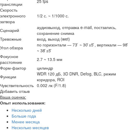
25 fps
трансляции
Скорость
электронного
1/2 с. ~ 1/1000 с.
затвора
аудиовыход, отправка e-mail, постзапись,
Сценарий
сохранение снимка
Тревожные
вход, выход (wet)
по горизонтали — 73 ̊ ~ 30 ̊±5 ̊, вертикали — 98 ̊
Угол обзора
~ 38 ̊±5 ̊
Фокусное
2.7 ~ 13.5 мм
расстояние
Форм-фактор
цилиндр
WDR 120 дБ, 3D DNR, Defog, BLC, режим
Функции
коридора, ROI
Чувствительность
0.002 лк (F/1.8)
Добавить отзыв
Ваша оценка:
Опыт использования:
Несколько дней
Больше года
Менее месяца
Несколько месяцев