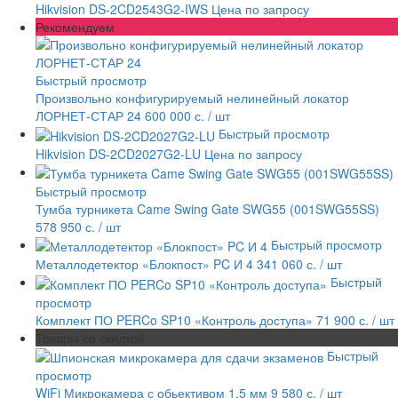
Hikvision DS-2CD2543G2-IWS
Цена по запросу
Рекомендуем
Быстрый просмотр
Произвольно конфигурируемый нелинейный локатор
ЛОРНЕТ-СТАР 24
600 000 с.
/ шт
Быстрый просмотр
Hikvision DS-2CD2027G2-LU
Цена по запросу
Быстрый просмотр
Тумба турникета Came Swing Gate SWG55 (001SWG55SS)
578 950 с.
/ шт
Быстрый просмотр
Металлодетектор «Блокпост» PC И 4
341 060 с.
/ шт
Быстрый
просмотр
Комплект ПО PERCo SP10 «Контроль доступа»
71 900 с.
/ шт
Товары со скидкой
Быстрый
просмотр
WiFi Микрокамера с обьективом 1.5 мм
9 580 с.
/ шт