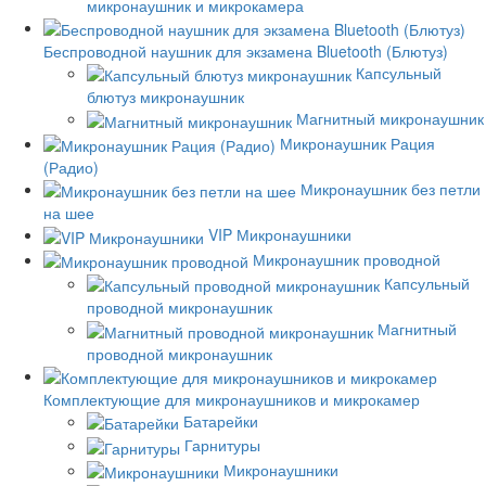
микронаушник и микрокамера
Беспроводной наушник для экзамена Bluetooth (Блютуз)
Капсульный
блютуз микронаушник
Магнитный микронаушник
Микронаушник Рация
(Радио)
Микронаушник без петли
на шее
VIP Микронаушники
Микронаушник проводной
Капсульный
проводной микронаушник
Магнитный
проводной микронаушник
Комплектующие для микронаушников и микрокамер
Батарейки
Гарнитуры
Микронаушники