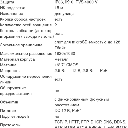
Защита
IP66, IK10, TVS 4000 V
ИК-подсветка
15 м
Исполнение
для улицы
Кнопка сброса настроек
есть
Количество осей вращения
2
Контроль области (детектор
есть
вторжения / выхода из зоны)
слот для microSD емкостью до 128
Локальное хранилище
Гбайт
Максимальное разрешение
1920×1080
Материал корпуса
металл
Матрица
1/2.7" CMOS
Мощность
2.5 Вт — 12 В, 2.8 Вт — PoE
Обнаружение пересечения
есть
линии
Обнаружение
нет
праздношатания
с фиксированным фокусным
Объектив
расстоянием
Питание
DC 12 В, PoE*
Подсчет людей
нет
TCP/IP, HTTP, FTP, DHCP, DNS, DDNS,
Протоколы
RTP, RTSP, RTCP, PPPoE, UpnP, SMTP