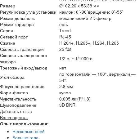
Размер
Ø102.20 x 56.38 мм
Регулировка угла установки
наклон: 0˚-90˚вращение: 0˚-55˚
Режим день/ночь
механический ИК-фильтр
Режим коридора
есть
Серия
Trend
Сетевой порт
RJ-45
Сжатие
H.264+, H.265+, H.264, H.265
Скорость трансляции
25 fps
Скорость электронного
1/2 с. ~ 1/1000 с.
затвора
Тревожный вход/выход
нет
по горизонтали — 100°, вертикали —
Угол обзора
54°
Фокусное расстояние
2.8 мм
Форм-фактор
купол
Чувствительность
0.005 лк (F/1.8)
Шумоподавление
3D DNR
Добавить отзыв
Ваша оценка:
Опыт использования:
Несколько дней
Больше года