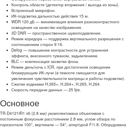
Контроль области (детектор вторжения / выхода из зоны).
Встроенный микрофон.
ИК-подсветка дальностью действия 15 м.
WDR 120 дБ — минимизация влияния разноконтрастного
освещения на качество изображения.
3D DNR — пространственное шумоподавление.
Режим коридора — поддержка вертикального разрешения с
соотношением сторон 9:16.
Defog — повышение контрастности для устранения
эффекта, внесенного туманом, задымлением.
BLC — компенсация засветки фона.
Режим день/ночь с ICR, при достаточном освещении
блокирующим ИК-лучи (в темноте смещается для
увеличения чувствительности матрицы и работы подсветки).
Сжатие кодеками H.265+, H.264+, H.265, H.264.
Скорость передачи данных — 25 fps.
Основное
TR-D4121IR1 v6 (2.8 мм) укомплектована объективом с
постоянным фокусным расстоянием 2.8 мм, углом обзора по
горизонтали 100°, вертикали — 54°, апертурой F/1.8. Оборудована