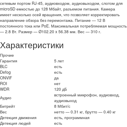
сетевым портом RJ-45, аудиовходом, аудиовыходом, слотом для
microSD емкостью до 128 Мбайт, разъемом питания. Камера
имеет несколько осей вращения, что позволяет корректировать
направление обзора без перемонтажа. Питание — 12 В
постоянного тока или PoE. Максимальная потребляемая мощность
— 2.8 Вт. Размер — Ø102.20 x 56.38 мм. Вес — 310 г.
Характеристики
Прочие
Гарантия
5 лет
BLC
есть
Defog
есть
ONVIF
да
ROI
нет
WDR
120 дБ
встроенный микрофон, аудиовход,
Аудио
аудиовыход
Битрейт
8 Мбит/с
Вес
нетто — 0.31 кг, брутто — 0.40 кг
Детекция движения
есть, программная
Детекция людей
есть