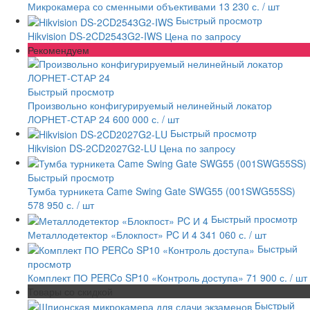
Микрокамера со сменными объективами
13 230 с.
/ шт
Быстрый просмотр
Hikvision DS-2CD2543G2-IWS
Цена по запросу
Рекомендуем
Быстрый просмотр
Произвольно конфигурируемый нелинейный локатор
ЛОРНЕТ-СТАР 24
600 000 с.
/ шт
Быстрый просмотр
Hikvision DS-2CD2027G2-LU
Цена по запросу
Быстрый просмотр
Тумба турникета Came Swing Gate SWG55 (001SWG55SS)
578 950 с.
/ шт
Быстрый просмотр
Металлодетектор «Блокпост» PC И 4
341 060 с.
/ шт
Быстрый
просмотр
Комплект ПО PERCo SP10 «Контроль доступа»
71 900 с.
/ шт
Товары со скидкой
Быстрый