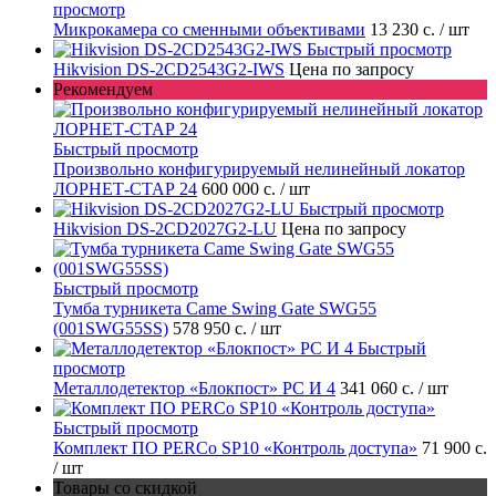
просмотр
Микрокамера со сменными объективами
13 230 с.
/ шт
Быстрый просмотр
Hikvision DS-2CD2543G2-IWS
Цена по запросу
Рекомендуем
Быстрый просмотр
Произвольно конфигурируемый нелинейный локатор
ЛОРНЕТ-СТАР 24
600 000 с.
/ шт
Быстрый просмотр
Hikvision DS-2CD2027G2-LU
Цена по запросу
Быстрый просмотр
Тумба турникета Came Swing Gate SWG55
(001SWG55SS)
578 950 с.
/ шт
Быстрый
просмотр
Металлодетектор «Блокпост» PC И 4
341 060 с.
/ шт
Быстрый просмотр
Комплект ПО PERCo SP10 «Контроль доступа»
71 900 с.
/ шт
Товары со скидкой