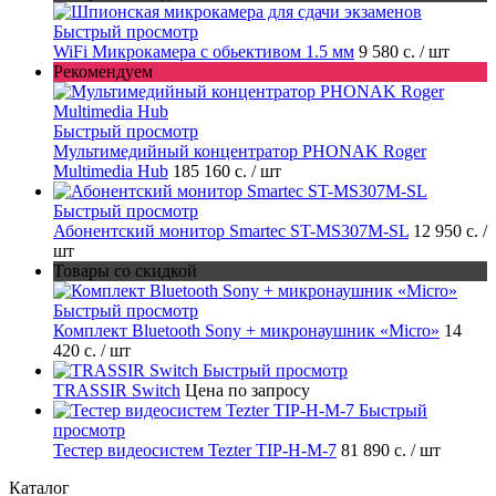
Быстрый просмотр
WiFi Микрокамера с обьективом 1.5 мм
9 580 с.
/ шт
Рекомендуем
Быстрый просмотр
Мультимедийный концентратор PHONAK Roger
Multimedia Hub
185 160 с.
/ шт
Быстрый просмотр
Абонентский монитор Smartec ST-MS307M-SL
12 950 с.
/
шт
Товары со скидкой
Быстрый просмотр
Комплект Bluetooth Sony + микронаушник «Micro»
14
420 с.
/ шт
Быстрый просмотр
TRASSIR Switch
Цена по запросу
Быстрый
просмотр
Тестер видеосистем Tezter TIP-H-M-7
81 890 с.
/ шт
Каталог