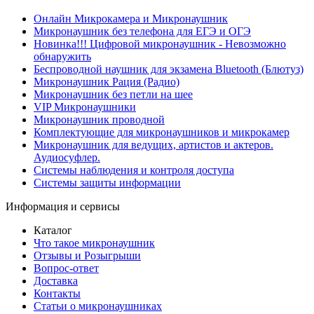
Онлайн Микрокамера и Микронаушник
Микронаушник без телефона для ЕГЭ и ОГЭ
Новинка!!! Цифровой микронаушник - Невозможно
обнаружить
Беспроводной наушник для экзамена Bluetooth (Блютуз)
Микронаушник Рация (Радио)
Микронаушник без петли на шее
VIP Микронаушники
Микронаушник проводной
Комплектующие для микронаушников и микрокамер
Микронаушник для ведущих, артистов и актеров.
Аудиосуфлер.
Системы наблюдения и контроля доступа
Системы защиты информации
Информация и сервисы
Каталог
Что такое микронаушник
Отзывы и Розыгрыши
Вопрос-ответ
Доставка
Контакты
Статьи о микронаушниках