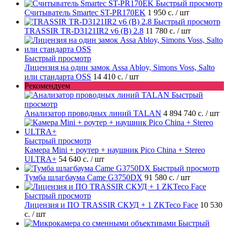
Быстрый просмотр
Считыватель Smartec ST-PR170EK
1 950 с.
/ шт
Быстрый просмотр
TRASSIR TR-D3121IR2 v6 (B) 2.8
11 780 с.
/ шт
Быстрый просмотр
Лицензия на один замок Assa Abloy, Simons Voss, Salto
или стандарта OSS
14 410 с.
/ шт
Рекомендуем
Быстрый
просмотр
Анализатор проводных линий TALAN
4 894 740 с.
/ шт
Быстрый просмотр
Камера Mini + роутер + наушник Pico China + Stereo
ULTRA+
54 640 с.
/ шт
Быстрый просмотр
Тумба шлагбаума Came G3750DX
91 580 с.
/ шт
Быстрый просмотр
Лицензия и ПО TRASSIR СКУД + 1 ZKTeco Face
10 530
с.
/ шт
Быстрый