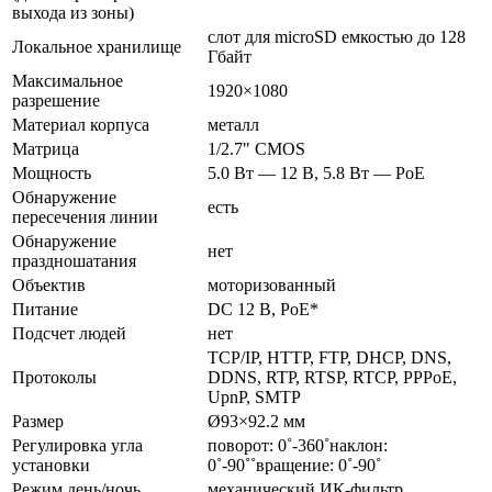
выхода из зоны)
слот для microSD емкостью до 128
Локальное хранилище
Гбайт
Максимальное
1920×1080
разрешение
Материал корпуса
металл
Матрица
1/2.7" CMOS
Мощность
5.0 Вт — 12 В, 5.8 Вт — PoE
Обнаружение
есть
пересечения линии
Обнаружение
нет
праздношатания
Объектив
моторизованный
Питание
DC 12 В, PoE*
Подсчет людей
нет
TCP/IP, HTTP, FTP, DHCP, DNS,
Протоколы
DDNS, RTP, RTSP, RTCP, PPPoE,
UpnP, SMTP
Размер
Ø93×92.2 мм
Регулировка угла
поворот: 0˚-360˚наклон:
установки
0˚-90˚˚вращение: 0˚-90˚
Режим день/ночь
механический ИК-фильтр