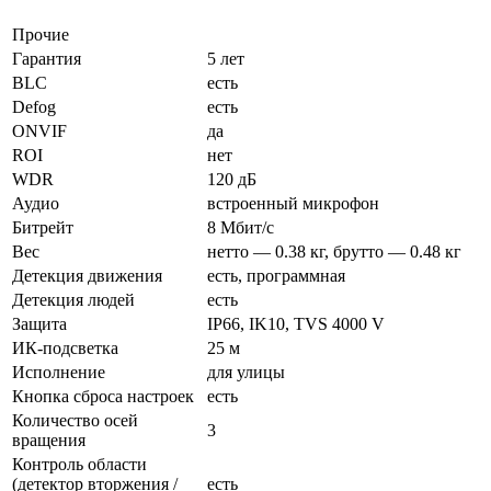
Прочие
Гарантия
5 лет
BLC
есть
Defog
есть
ONVIF
да
ROI
нет
WDR
120 дБ
Аудио
встроенный микрофон
Битрейт
8 Мбит/с
Вес
нетто — 0.38 кг, брутто — 0.48 кг
Детекция движения
есть, программная
Детекция людей
есть
Защита
IP66, IK10, TVS 4000 V
ИК-подсветка
25 м
Исполнение
для улицы
Кнопка сброса настроек
есть
Количество осей
3
вращения
Контроль области
(детектор вторжения /
есть