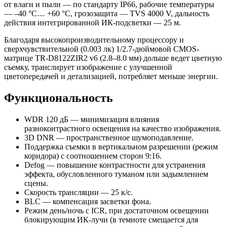
от влаги и пыли — по стандарту IP66, рабочие температуры
— –40 °C… +60 °C, грозозащита — TVS 4000 V, дальность
действия интегрированной ИК-подсветки — 25 м.
Благодаря высокопроизводительному процессору и
сверхчувствительной (0.003 лк) 1/2.7-дюймовой CMOS-
матрице TR-D8122ZIR2 v6 (2.8–8.0 мм) дольше ведет цветную
съемку, транслирует изображение с улучшенной
цветопередачей и детализацией, потребляет меньше энергии.
Функциональность
WDR 120 дБ — минимизация влияния
разноконтрастного освещения на качество изображения.
3D DNR — пространственное шумоподавление.
Поддержка съемки в вертикальном разрешении (режим
коридора) с соотношением сторон 9:16.
Defog — повышение контрастности для устранения
эффекта, обусловленного туманом или задымлением
сцены.
Скорость трансляции — 25 к/с.
BLC — компенсация засветки фона.
Режим день/ночь с ICR, при достаточном освещении
блокирующим ИК-лучи (в темноте смещается для