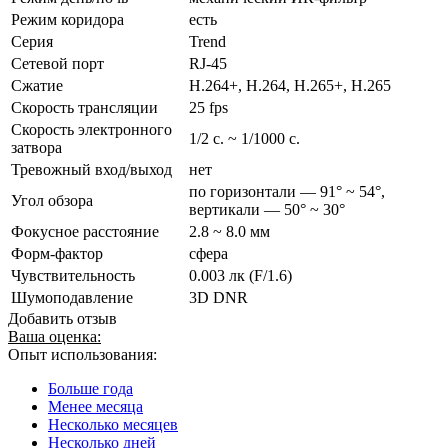
Режим коридора
есть
Серия
Trend
Сетевой порт
RJ-45
Сжатие
H.264+, H.264, H.265+, H.265
Скорость трансляции
25 fps
Скорость электронного
1/2 с. ~ 1/1000 с.
затвора
Тревожный вход/выход
нет
по горизонтали — 91° ~ 54°,
Угол обзора
вертикали — 50° ~ 30°
Фокусное расстояние
2.8 ~ 8.0 мм
Форм-фактор
сфера
Чувствительность
0.003 лк (F/1.6)
Шумоподавление
3D DNR
Добавить отзыв
Ваша оценка:
Опыт использования:
Больше года
Менее месяца
Несколько месяцев
Несколько дней