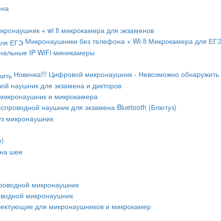
ена
кронаушник + wi fi микрокамера для экзаменов
Микронаушники без телефона + Wi-fi Микрокамера для ЕГ
альные IP WiFi миникамеры
Новинка!!! Цифровой микронаушник - Невозможно обнаружить
ой наушник для экзамена и дикторов
микронаушник и микрокамера
спроводной наушник для экзамена Bluetooth (Блютуз)
уз микронаушник
о)
 на шее
роводной микронаушник
оводной микронаушник
ектующие для микронаушников и микрокамер