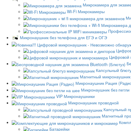
Микрокамера для экзам
Wi-Fi Микрокамеры
Ми
Профессион
Микронаушник без телефона для ЕГЭ и ОГЭ
Цифров
Цифровой 
Бе
Капсульный блют
Магнитный микронаушник
Микронаушник Рация (Ради
Микронаушник без петли
VIP Микронаушники
Микронаушник проводной
Капсульный п
Магнитный пр
Компл
Батарейки