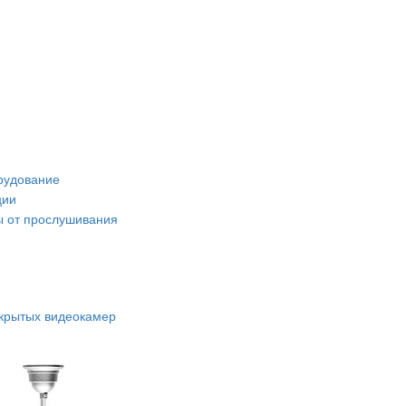
рудование
ции
 от прослушивания
крытых видеокамер