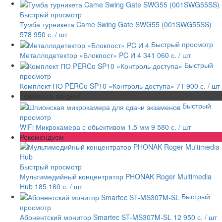
Быстрый просмотр
Тумба турникета Came Swing Gate SWG55 (001SWG55SS)
578 950 с.
/ шт
Быстрый просмотр
Металлодетектор «Блокпост» PC И 4
341 060 с.
/ шт
Быстрый
просмотр
Комплект ПО PERCo SP10 «Контроль доступа»
71 900 с.
/ шт
Товары со скидкой
Быстрый
просмотр
WiFi Микрокамера с обьективом 1.5 мм
9 580 с.
/ шт
Рекомендуем
Быстрый просмотр
Мультимедийный концентратор PHONAK Roger Multimedia
Hub
185 160 с.
/ шт
Быстрый
просмотр
Абонентский монитор Smartec ST-MS307M-SL
12 950 с.
/ шт