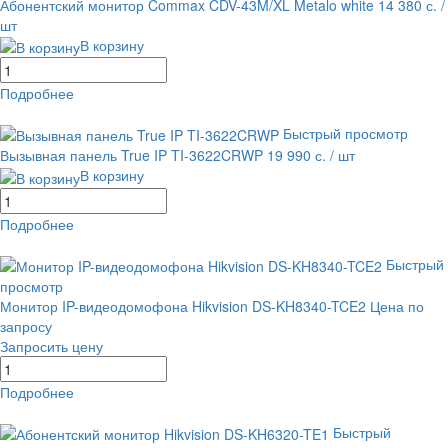
Абонентский монитор Commax CDV-43M/XL Metalo white
14 380 с.
/
шт
В корзину
Подробнее
равнение
В избранное
Быстрый просмотр
Вызывная панель True IP TI-3622CRWP
19 990 с.
/ шт
В корзину
Подробнее
равнение
В избранное
Быстрый
просмотр
Монитор IP-видеодомофона Hikvision DS-KH8340-TCE2
Цена по
запросу
Запросить цену
Подробнее
равнение
В избранное
Быстрый