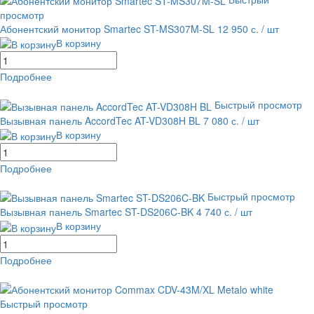
просмотр
Абонентский монитор Smartec ST-MS307M-SL
12 950 с.
/ шт
В корзину
Подробнее
равнение
В избранное
Быстрый просмотр
Вызывная панель AccordTec AT-VD308H BL
7 080 с.
/ шт
В корзину
Подробнее
равнение
В избранное
Быстрый просмотр
Вызывная панель Smartec ST-DS206C-BK
4 740 с.
/ шт
В корзину
Подробнее
равнение
В избранное
Быстрый просмотр