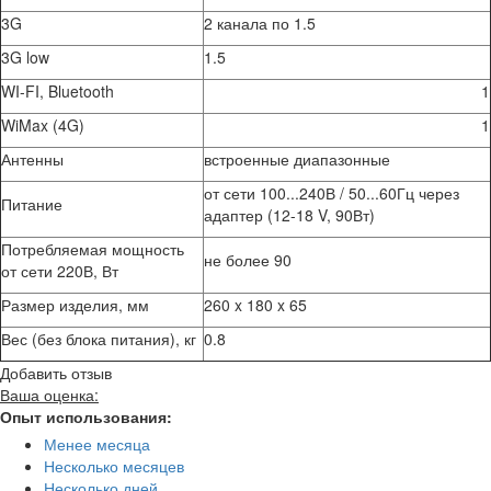
3G
2 канала по 1.5
3G low
1.5
WI-FI, Bluetooth
1
WiMax (4G)
1
Антенны
встроенные диапазонные
от сети 100...240В / 50...60Гц через
Питание
адаптер (12-18 V, 90Вт)
Потребляемая мощность
не более 90
от сети 220В, Вт
Размер изделия, мм
260 x 180 x 65
Вес (без блока питания), кг
0.8
Добавить отзыв
Ваша оценка:
Опыт использования:
Менее месяца
Несколько месяцев
Несколько дней