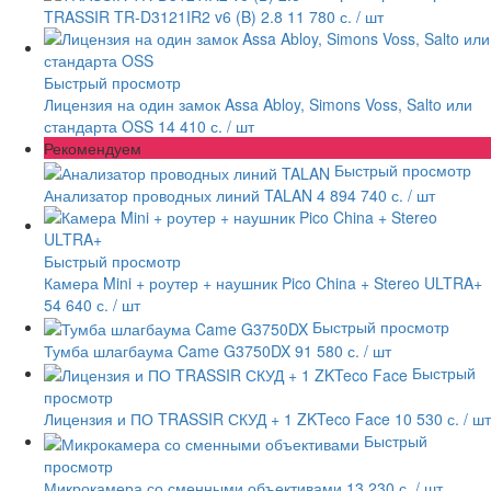
TRASSIR TR-D3121IR2 v6 (B) 2.8
11 780 с.
/ шт
Быстрый просмотр
Лицензия на один замок Assa Abloy, Simons Voss, Salto или
стандарта OSS
14 410 с.
/ шт
Рекомендуем
Быстрый просмотр
Анализатор проводных линий TALAN
4 894 740 с.
/ шт
Быстрый просмотр
Камера Mini + роутер + наушник Pico China + Stereo ULTRA+
54 640 с.
/ шт
Быстрый просмотр
Тумба шлагбаума Came G3750DX
91 580 с.
/ шт
Быстрый
просмотр
Лицензия и ПО TRASSIR СКУД + 1 ZKTeco Face
10 530 с.
/ шт
Быстрый
просмотр
Микрокамера со сменными объективами
13 230 с.
/ шт