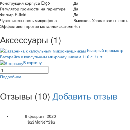
Конструкция корпуса Ergo
Да
Регулятор громкости на гарнитуре
Да
Фильтр E-field
Да
Чувствительность микрофона
Высокая. Улавливает шепот.
Эффективен против металлоискателя
Нет
Аксессуары (1)
Быстрый просмотр
Батарейка к капсульным микронаушникам
110 с.
/ шт
В корзину
Подробнее
равнение
В избранное
Отзывы (10)
Добавить отзыв
Рейтинг товара:
8 февраля 2020
Дата:
$$$MoNeY$$$
Автор:
Достоинства: