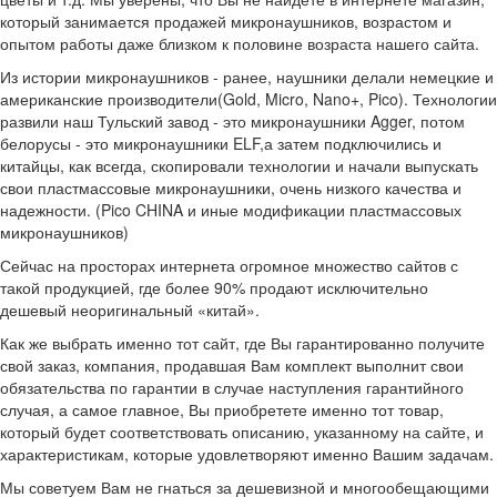
который занимается продажей микронаушников, возрастом и
опытом работы даже близком к половине возраста нашего сайта.
Из истории микронаушников - ранее, наушники делали немецкие и
американские производители(Gold, Micro, Nano+, Pico). Технологии
развили наш Тульский завод - это микронаушники Agger, потом
белорусы - это микронаушники ELF,а затем подключились и
китайцы, как всегда, скопировали технологии и начали выпускать
свои пластмассовые микронаушники, очень низкого качества и
надежности. (Pico CHINA и иные модификации пластмассовых
микронаушников)
Сейчас на просторах интернета огромное множество сайтов с
такой продукцией, где более 90% продают исключительно
дешевый неоригинальный «китай».
Как же выбрать именно тот сайт, где Вы гарантированно получите
свой заказ, компания, продавшая Вам комплект выполнит свои
обязательства по гарантии в случае наступления гарантийного
случая, а самое главное, Вы приобретете именно тот товар,
который будет соответствовать описанию, указанному на сайте, и
характеристикам, которые удовлетворяют именно Вашим задачам.
Мы советуем Вам не гнаться за дешевизной и многообещающими