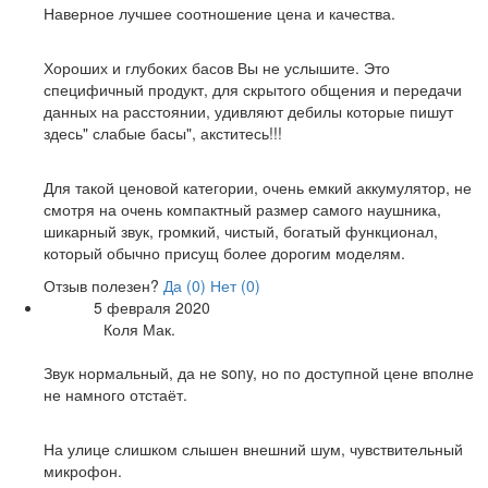
Наверное лучшее соотношение цена и качества.
Недостатки:
Хороших и глубоких басов Вы не услышите. Это
специфичный продукт, для скрытого общения и передачи
данных на расстоянии, удивляют дебилы которые пишут
здесь" слабые басы", акститесь!!!
Общие впечатления:
Для такой ценовой категории, очень емкий аккумулятор, не
смотря на очень компактный размер самого наушника,
шикарный звук, громкий, чистый, богатый функционал,
который обычно присущ более дорогим моделям.
Отзыв полезен?
Да (
0
)
Нет (
0
)
5 февраля 2020
Дата:
Коля Мак.
Автор:
Достоинства:
Звук нормальный, да не sony, но по доступной цене вполне
не намного отстаёт.
Недостатки:
На улице слишком слышен внешний шум, чувствительный
микрофон.