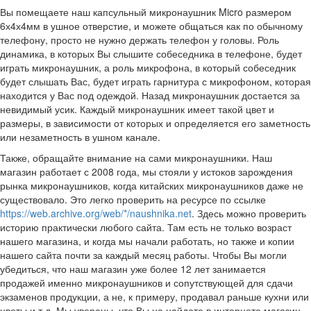
Вы помещаете наш капсульный микронаушник Micro размером
6х4х4мм в ушное отверстие, и можете общаться как по обычному
телефону, просто не нужно держать телефон у головы. Роль
динамика, в которых Вы слышите собеседника в телефоне, будет
играть микронаушник, а роль микрофона, в который собеседник
будет слышать Вас, будет играть гарнитура с микрофоном, которая
находится у Вас под одеждой. Назад микронаушник достается за
невидимый усик. Каждый микронаушник имеет такой цвет и
размеры, в зависимости от которых и определяется его заметность
или незаметность в ушном канале.
Также, обращайте внимание на сами микронаушники. Наш
магазин работает с 2008 года, мы стояли у истоков зарождения
рынка микронаушников, когда китайских микронаушников даже не
существовало. Это легко проверить на ресурсе по ссылке
https://web.archive.org/web/*/naushnika.net
. Здесь можно проверить
историю практически любого сайта. Там есть не только возраст
нашего магазина, и когда мы начали работать, но также и копии
нашего сайта почти за каждый месяц работы. Чтобы Вы могли
убедиться, что наш магазин уже более 12 лет занимается
продажей именно микронаушников и сопутствующей для сдачи
экзаменов продукции, а не, к примеру, продавал раньше кухни или
цветы и т.д. Мы уверены, что Вы не найдете в интернете магазин,