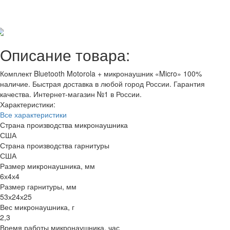
Отзывов: 10
Добавить отзыв
Описание товара:
Комплект Bluetooth Motorola + микронаушник «Micro» 100%
наличие. Быстрая доставка в любой город России. Гарантия
качества. Интернет-магазин №1 в России.
Характеристики:
Все характеристики
Страна производства микронаушника
США
Страна производства гарнитуры
США
Размер микронаушника, мм
6х4х4
Размер гарнитуры, мм
53х24х25
Вес микронаушника, г
2,3
Время работы микронаушника, час