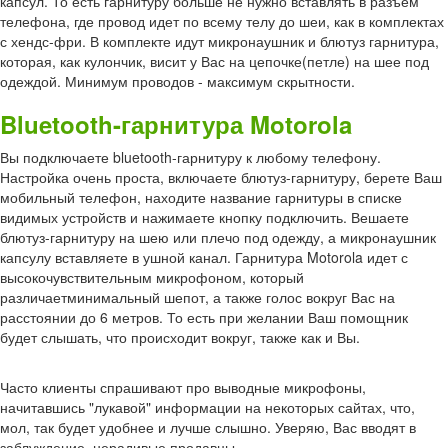
капсул. То есть гарнитуру больше не нужно вставлять в разъем
телефона, где провод идет по всему телу до шеи, как в комплектах
с хендс-фри. В комплекте идут микронаушник и блютуз гарнитура,
которая, как кулончик, висит у Вас на цепочке(петле) на шее под
одеждой. Минимум проводов - максимум скрытности.
Bluetooth-гарнитура Motorola
Вы подключаете bluetooth-гарнитуру к любому телефону.
Настройка очень проста, включаете блютуз-гарнитуру, берете Ваш
мобильный телефон, находите название гарнитуры в списке
видимых устройств и нажимаете кнопку подключить. Вешаете
блютуз-гарнитуру на шею или плечо под одежду, а микронаушник
капсулу вставляете в ушной канал. Гарнитура Motorola идет с
высокочувствительным микрофоном, который
различаетминимальный шепот, а также голос вокруг Вас на
расстоянии до 6 метров. То есть при желании Ваш помощник
будет слышать, что происходит вокруг, также как и Вы.
Часто клиенты спрашивают про выводные микрофоны,
начитавшись "лукавой" информации на некоторых сайтах, что,
мол, так будет удобнее и лучше слышно. Уверяю, Вас вводят в
заблуждение, нерадивые продавцы.