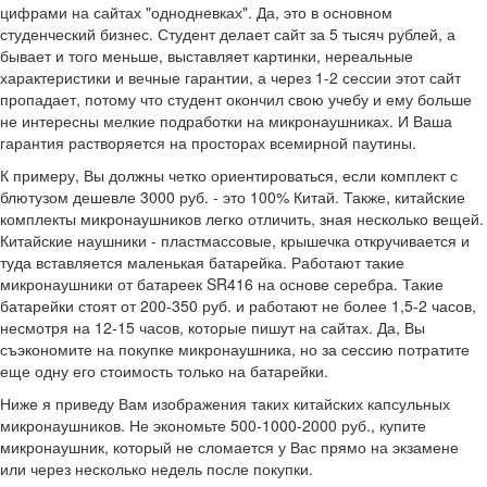
цифрами на сайтах "однодневках". Да, это в основном
студенческий бизнес. Студент делает сайт за 5 тысяч рублей, а
бывает и того меньше, выставляет картинки, нереальные
характеристики и вечные гарантии, а через 1-2 сессии этот сайт
пропадает, потому что студент окончил свою учебу и ему больше
не интересны мелкие подработки на микронаушниках. И Ваша
гарантия растворяется на просторах всемирной паутины.
К примеру, Вы должны четко ориентироваться, если комплект с
блютузом дешевле 3000 руб. - это 100% Китай. Также, китайские
комплекты микронаушников легко отличить, зная несколько вещей.
Китайские наушники - пластмассовые, крышечка откручивается и
туда вставляется маленькая батарейка. Работают такие
микронаушники от батареек SR416 на основе серебра. Такие
батарейки стоят от 200-350 руб. и работают не более 1,5-2 часов,
несмотря на 12-15 часов, которые пишут на сайтах. Да, Вы
съэкономите на покупке микронаушника, но за сессию потратите
еще одну его стоимость только на батарейки.
Ниже я приведу Вам изображения таких китайских капсульных
микронаушников. Не экономьте 500-1000-2000 руб., купите
микронаушник, который не сломается у Вас прямо на экзамене
или через несколько недель после покупки.