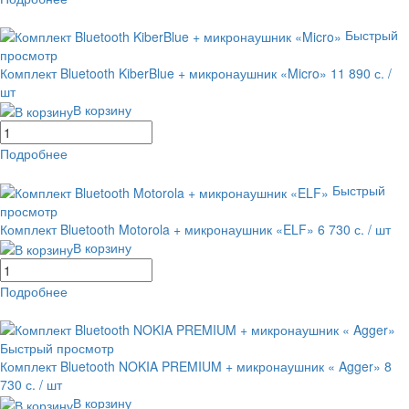
равнение
В избранное
Быстрый
просмотр
Комплект Bluetooth KiberBlue + микронаушник «Micro»
11 890 с.
/
шт
В корзину
Подробнее
равнение
В избранное
Быстрый
просмотр
Комплект Bluetooth Motorola + микронаушник «ELF»
6 730 с.
/ шт
В корзину
Подробнее
равнение
В избранное
Быстрый просмотр
Комплект Bluetooth NOKIA PREMIUM + микронаушник « Agger»
8
730 с.
/ шт
В корзину