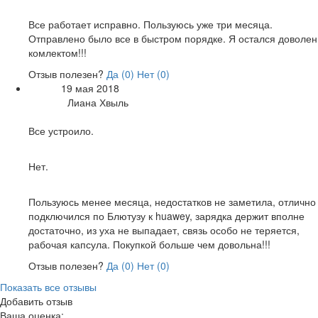
Общие впечатления:
Все работает исправно. Пользуюсь уже три месяца.
Отправлено было все в быстром порядке. Я остался доволен
комлектом!!!
Отзыв полезен?
Да (
0
)
Нет (
0
)
19 мая 2018
Дата:
Лиана Хвыль
Автор:
Достоинства:
Все устроило.
Недостатки:
Нет.
Общие впечатления:
Пользуюсь менее месяца, недостатков не заметила, отлично
подключился по Блютузу к huawey, зарядка держит вполне
достаточно, из уха не выпадает, связь особо не теряется,
рабочая капсула. Покупкой больше чем довольна!!!
Отзыв полезен?
Да (
0
)
Нет (
0
)
Показать все отзывы
Добавить отзыв
Ваша оценка: