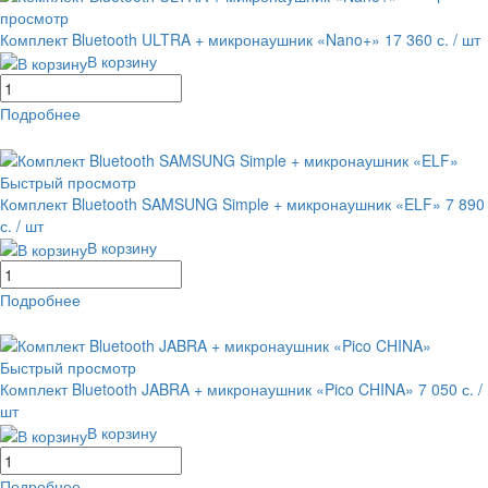
просмотр
Комплект Bluetooth ULTRA + микронаушник «Nano+»
17 360 с.
/ шт
В корзину
Подробнее
равнение
В избранное
Быстрый просмотр
Комплект Bluetooth SAMSUNG Simple + микронаушник «ELF»
7 890
с.
/ шт
В корзину
Подробнее
равнение
В избранное
Быстрый просмотр
Комплект Bluetooth JABRA + микронаушник «Pico CHINA»
7 050 с.
/
шт
В корзину
Подробнее