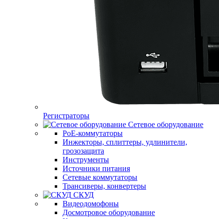
Регистраторы
Сетевое оборудование
PoE-коммутаторы
Инжекторы, сплиттеры, удлинители,
грозозащита
Инструменты
Источники питания
Сетевые коммутаторы
Трансиверы, конвертеры
СКУД
Видеодомофоны
Досмотровое оборудование