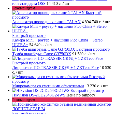
или стандарта OSS
14 410 с.
/ шт
Рекомендуем
Быстрый
просмотр
Анализатор проводных линий TALAN
4 894 740 с.
/ шт
Быстрый просмотр
Камера Mini + роутер + наушник Pico China + Stereo
ULTRA+
54 640 с.
/ шт
Быстрый просмотр
Тумба шлагбаума Came G3750DX
91 580 с.
/ шт
Быстрый просмотр
Лицензия и ПО TRASSIR СКУД + 1 ZKTeco Face
10 530
с.
/ шт
Быстрый
просмотр
Микрокамера со сменными объективами
13 230 с.
/ шт
Быстрый просмотр
Hikvision DS-2CD2543G2-IWS
Цена по запросу
Рекомендуем
Быстрый просмотр