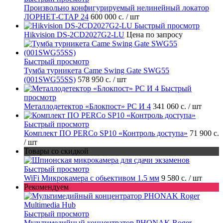
Произвольно конфигурируемый нелинейный локатор
ЛОРНЕТ-СТАР 24
600 000 с.
/ шт
Быстрый просмотр
Hikvision DS-2CD2027G2-LU
Цена по запросу
Быстрый просмотр
Тумба турникета Came Swing Gate SWG55
(001SWG55SS)
578 950 с.
/ шт
Быстрый
просмотр
Металлодетектор «Блокпост» PC И 4
341 060 с.
/ шт
Быстрый просмотр
Комплект ПО PERCo SP10 «Контроль доступа»
71 900 с.
/ шт
Товары со скидкой
Быстрый просмотр
WiFi Микрокамера с обьективом 1.5 мм
9 580 с.
/ шт
Рекомендуем
Быстрый просмотр
Мультимедийный концентратор PHONAK Roger