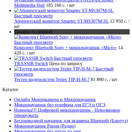
Multimedia Hub
185 160 с.
/ шт
Быстрый просмотр
Абонентский монитор Smartec ST-MS307M-SL
12 950 с.
/
шт
Товары со скидкой
Быстрый просмотр
Комплект Bluetooth Sony + микронаушник «Micro»
14
420 с.
/ шт
Быстрый просмотр
TRASSIR Switch
Цена по запросу
Быстрый
просмотр
Тестер видеосистем Tezter TIP-H-M-7
81 890 с.
/ шт
Каталог
Онлайн Микрокамера и Микронаушник
Микронаушник без телефона для ЕГЭ и ОГЭ
Новинка!!! Цифровой микронаушник - Невозможно
обнаружить
Беспроводной наушник для экзамена Bluetooth (Блютуз)
Микронаушник Рация (Радио)
Микронаушник без петли на шее