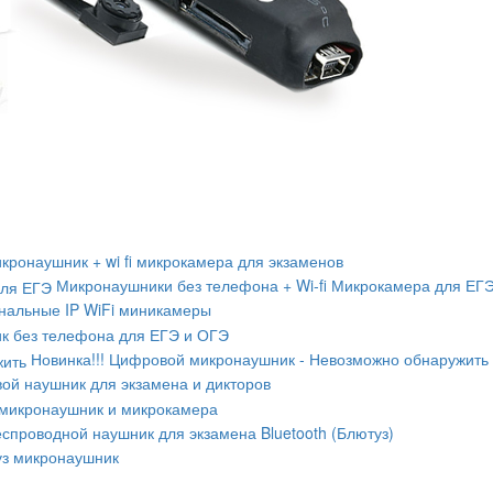
кронаушник + wi fi микрокамера для экзаменов
Микронаушники без телефона + Wi-fi Микрокамера для ЕГ
альные IP WiFi миникамеры
к без телефона для ЕГЭ и ОГЭ
Новинка!!! Цифровой микронаушник - Невозможно обнаружить
ой наушник для экзамена и дикторов
микронаушник и микрокамера
спроводной наушник для экзамена Bluetooth (Блютуз)
уз микронаушник