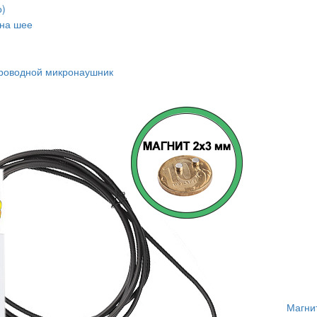
о)
 на шее
роводной микронаушник
Магни