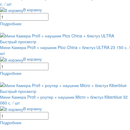
с.
/ шт
В корзину
Подробнее
равнение
В избранное
Быстрый просмотр
Мини Камера Profi + наушник Pico China + блютуз ULTRA
23 150 с.
/
шт
В корзину
Подробнее
равнение
В избранное
Быстрый просмотр
Мини Камера Profi + роутер + наушник Micro + блютуз Kiberblue
32
060 с.
/ шт
В корзину
Подробнее
равнение
В избранное