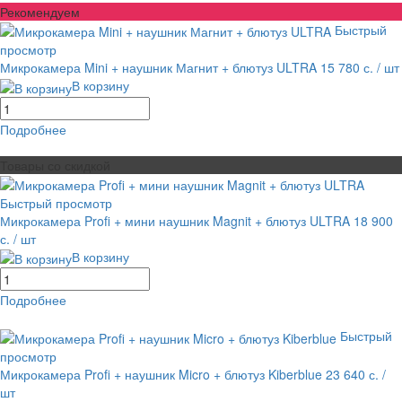
Рекомендуем
Быстрый
просмотр
Микрокамера Mini + наушник Магнит + блютуз ULTRA
15 780 с.
/ шт
В корзину
Подробнее
равнение
В избранное
Товары со скидкой
Быстрый просмотр
Микрокамера Profi + мини наушник Magnit + блютуз ULTRA
18 900
с.
/ шт
В корзину
Подробнее
равнение
В избранное
Быстрый
просмотр
Микрокамера Profi + наушник Micro + блютуз Kiberblue
23 640 с.
/
шт