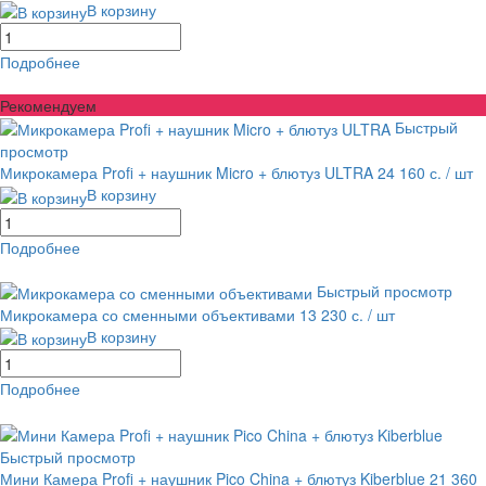
В корзину
Подробнее
равнение
В избранное
Рекомендуем
Быстрый
просмотр
Микрокамера Profi + наушник Micro + блютуз ULTRA
24 160 с.
/ шт
В корзину
Подробнее
равнение
В избранное
Быстрый просмотр
Микрокамера со сменными объективами
13 230 с.
/ шт
В корзину
Подробнее
равнение
В избранное
Быстрый просмотр
Мини Камера Profi + наушник Pico China + блютуз Kiberblue
21 360