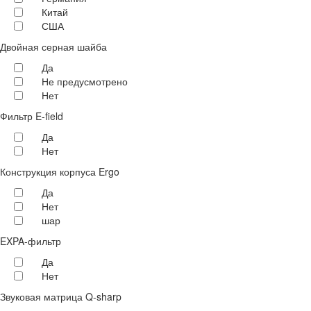
Китай
США
Двойная серная шайба
Да
Не предусмотрено
Нет
Фильтр E-field
Да
Нет
Конструкция корпуса Ergo
Да
Нет
шар
EXPA-фильтр
Да
Нет
Звуковая матрица Q-sharp