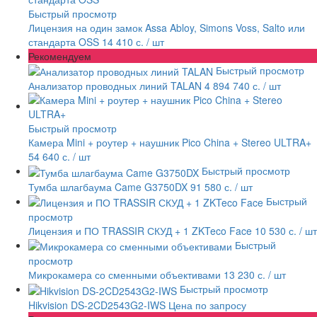
Быстрый просмотр
Лицензия на один замок Assa Abloy, Simons Voss, Salto или
стандарта OSS
14 410 с.
/ шт
Рекомендуем
Быстрый просмотр
Анализатор проводных линий TALAN
4 894 740 с.
/ шт
Быстрый просмотр
Камера Mini + роутер + наушник Pico China + Stereo ULTRA+
54 640 с.
/ шт
Быстрый просмотр
Тумба шлагбаума Came G3750DX
91 580 с.
/ шт
Быстрый
просмотр
Лицензия и ПО TRASSIR СКУД + 1 ZKTeco Face
10 530 с.
/ шт
Быстрый
просмотр
Микрокамера со сменными объективами
13 230 с.
/ шт
Быстрый просмотр
Hikvision DS-2CD2543G2-IWS
Цена по запросу