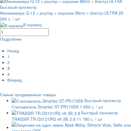
Быстрый просмотр
Миникамера Q-12 + роутер + наушник Micro + блютуз ULTRA
25
260 с.
/ шт
В корзину
Подробнее
равнение
В избранное
Назад
1
2
3
4
Вперед
Самые продаваемые товары
Быстрый просмотр
Считыватель Smartec ST-PR170EK
1 950 с.
/ шт
Быстрый просмотр
TRASSIR TR-D3121IR2 v6 (B) 2.8
11 780 с.
/ шт