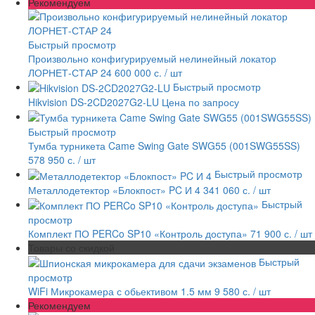
Рекомендуем
Быстрый просмотр
Произвольно конфигурируемый нелинейный локатор
ЛОРНЕТ-СТАР 24
600 000 с.
/ шт
Быстрый просмотр
Hikvision DS-2CD2027G2-LU
Цена по запросу
Быстрый просмотр
Тумба турникета Came Swing Gate SWG55 (001SWG55SS)
578 950 с.
/ шт
Быстрый просмотр
Металлодетектор «Блокпост» PC И 4
341 060 с.
/ шт
Быстрый
просмотр
Комплект ПО PERCo SP10 «Контроль доступа»
71 900 с.
/ шт
Товары со скидкой
Быстрый
просмотр
WiFi Микрокамера с обьективом 1.5 мм
9 580 с.
/ шт
Рекомендуем