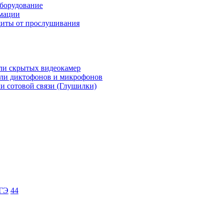
борудование
мации
иты от прослушивания
ли скрытых видеокамер
ли диктофонов и микрофонов
и сотовой связи (Глушилки)
ЕГЭ
44