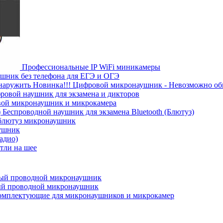
Профессиональные IP WiFi миникамеры
шник без телефона для ЕГЭ и ОГЭ
Новинка!!! Цифровой микронаушник - Невозможно о
ровой наушник для экзамена и дикторов
ой микронаушник и микрокамера
Беспроводной наушник для экзамена Bluetooth (Блютуз)
блютуз микронаушник
ушник
адио)
тли на шее
ый проводной микронаушник
й проводной микронаушник
омплектующие для микронаушников и микрокамер