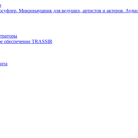
р
Микронаушник для ведущих, артистов и актеров. Ауди
страторы
е обеспечение TRASSIR
щита