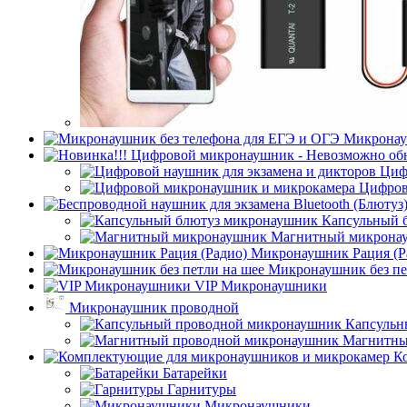
Микронау
Циф
Цифров
Капсульный 
Магнитный микрона
Микронаушник Рация (Р
Микронаушник без пе
VIP Микронаушники
Микронаушник проводной
Капсульн
Магнитны
К
Батарейки
Гарнитуры
Микронаушники