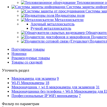
Тепловизионное о
Системы защиты инфор
Системы защ
Индикаторы поля
Металлоискатели
Арочный металлоискатель
Ручной металлоискатель
Обнаружите
Подавите
Подавител
Популярные товары
Новинки
Рекомендуемые товары
Товары со скидкой
Уточнить раздел
Микрокамера для экзамена
9
Wi-Fi Микрокамеры
18
Микронаушник + wi fi микрокамера для экзаменов
31
Микронаушники без телефона + Wi-fi Микрокамера для 
Профессиональные IP WiFi миникамеры
7
Фильтр по параметрам