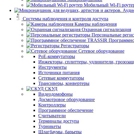
Мобильный Wi-Fi роуте
Системы наблюдения и контроля доступа
Камеры наблюдения
Охранная сигнализация
Персональные реги
Программно
Регистраторы
Сетевое оборудование
PoE-коммутаторы
Инжекторы, сплиттеры, удлинители, грозоза
Инструменты
Источники питания
Сетевые коммутаторы
Трансиверы, конвертеры
СКУД
Видеодомофоны
Досмотровое оборудование
Контроллеры
Программное обеспечение
Считыватели
Терминалы доступа
Турникеты
Шлагбаумы, барьеры