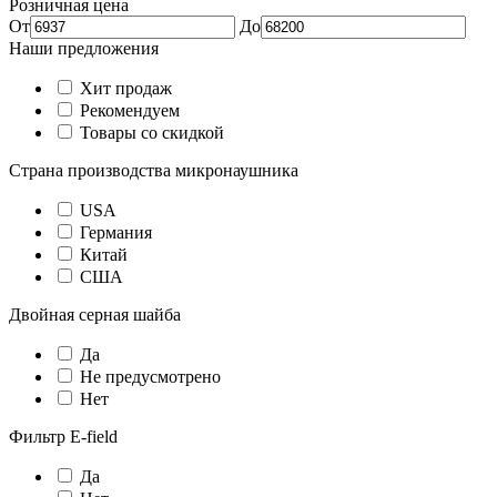
Розничная цена
От
До
Наши предложения
Хит продаж
Рекомендуем
Товары со скидкой
Страна производства микронаушника
USA
Германия
Китай
США
Двойная серная шайба
Да
Не предусмотрено
Нет
Фильтр E-field
Да